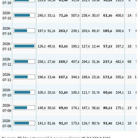
,6
,16
,48
,99
,9
,38
,28
,9
07-16
2026-
245
33
71
507
238
30
61
408
14
5
,3
,11
,20
,0
,4
,07
,30
,5
07-15
2026-
197
91
203
239
203
89
185
300
7
6
,0
,25
,7
,1
,6
,37
,6
,8
07-14
2026-
126
49
61
195
117
12
57
197
18
5
,2
,31
,02
,2
,6
,44
,23
,2
07-13
2026-
258
27
169
407
294
31
237
482
68
7
,1
,80
,7
,8
,2
,36
,3
,4
07-12
2026-
196
13
107
344
188
23
171
335
23
1
,6
,46
,1
,3
,8
,26
,0
,6
07-11
2026-
105
25
51
100
111
31
60
104
11
6
,3
,02
,85
,3
,7
,78
,60
,1
07-10
2026-
148
30
69
174
147
36
86
175
13
6
,8
,53
,93
,1
,1
,82
,13
,1
07-09
2026-
141
81
91
173
116
80
91
124
10
6
,0
,85
,37
,5
,7
,76
,49
,2
07-08