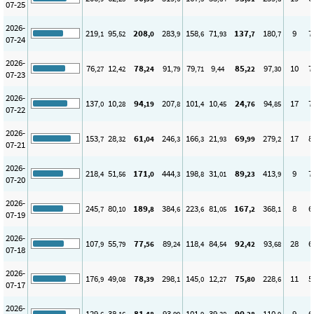
07-25
2026-
219
95
208
283
158
71
137
180
9
7
,1
,52
,0
,9
,6
,93
,7
,7
07-24
2026-
76
12
78
91
79
9
85
97
10
7
,27
,42
,24
,79
,71
,44
,22
,30
07-23
2026-
137
10
94
207
101
10
24
94
17
7
,0
,28
,19
,8
,4
,45
,76
,85
07-22
2026-
153
28
61
246
166
21
69
279
17
8
,7
,32
,04
,3
,3
,93
,99
,2
07-21
2026-
218
51
171
444
198
31
89
413
9
7
,4
,56
,0
,3
,8
,01
,23
,9
07-20
2026-
245
80
189
384
223
81
167
368
8
6
,7
,10
,8
,6
,6
,05
,2
,1
07-19
2026-
107
55
77
89
118
84
92
93
28
6
,9
,79
,56
,24
,4
,54
,42
,68
07-18
2026-
176
49
78
298
145
12
75
228
11
5
,9
,08
,39
,1
,0
,27
,80
,6
07-17
2026-
129
38
81
93
101
39
90
110
9
6