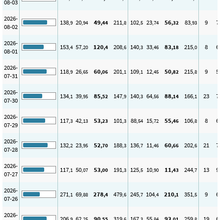
08-03
2026-
138
20
49
211
102
23
56
83
9
7
,9
,94
,44
,8
,5
,74
,32
,93
08-02
2026-
153
57
120
208
140
33
83
215
8
6
,4
,20
,4
,6
,3
,46
,18
,0
08-01
2026-
118
26
60
201
109
12
50
215
9
5
,9
,65
,06
,1
,1
,45
,82
,8
07-31
2026-
134
39
85
147
140
64
88
166
23
7
,1
,95
,52
,9
,3
,56
,14
,1
07-30
2026-
117
42
53
101
88
15
55
106
8
6
,3
,13
,23
,3
,54
,72
,46
,8
07-29
2026-
132
23
52
188
136
11
60
202
21
7
,2
,95
,70
,3
,7
,46
,66
,6
07-28
2026-
117
50
53
191
125
10
11
244
13
9
,1
,07
,00
,3
,5
,90
,43
,7
07-27
2026-
271
69
278
479
245
104
210
351
9
6
,1
,88
,4
,6
,7
,4
,1
,5
07-26
2026-
206
62
90
319
167
55
93
259
19
6
,9
,25
,55
,6
,3
,84
,01
,8