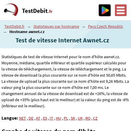
TestDebit
.fr
TestDebit.fr
→
Statistiques par hostname
→
Pays Czech Republic
→
Hostname awnet.cz
Test de vitesse Internet Awnet.cz
Statistiques de test de vitesse Internet pour le nom d'hôte awnet.cz.
Moyenne, médiane, quartile inférieur et quartile supérieur calculés pour
la vitesse de téléchargement, la vitesse de téléchargement et le ping. La
vitesse de download la plus courante sur ce nom d'hôte est 50
,65
Mbits.
La vitesse de upload la plus courante sur ce nom d'hôte est 9
,26
Mbits. La
valeur ping la plus courante sur ce nom d'hôte est 7
,00
ms. Le
changement annuel de la vitesse de download est de +26%, la vitesse de
upload de +35% (plus haut est le meilleur) et la valeur du ping est de -6%
(inférieur est le meilleur).
Langue:
NET
,
DE
,
AT
,
ES
,
IT
,
HU
,
PL
,
SK
,
UK
,
RO
,
CZ