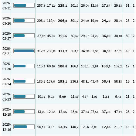
2026-
257
17
229
501
26
12
27
29
31
1
,3
,12
,1
,7
,04
,34
,64
,33
03-31
2026-
206
112
206
301
24
19
24
28
28
2
,8
,4
,8
,2
,29
,94
,29
,64
03-26
2026-
57
45
79
80
29
24
36
38
30
2
,42
,34
,66
,62
,57
,25
,00
,10
02-27
2026-
312
260
312
363
34
32
34
37
18
1
,2
,8
,2
,6
,98
,96
,98
,01
02-21
2026-
115
60
108
166
103
52
100
152
17
1
,2
,56
,8
,7
,1
,84
,9
,2
01-30
2026-
185
137
193
236
48
43
58
58
13
1
,1
,6
,1
,6
,51
,47
,48
,53
01-24
2026-
10
9
9
11
4
1
1
6
21
1
,71
,03
,09
,58
,57
,08
,33
,43
01-23
2025-
13
12
13
13
37
27
37
47
25
2
,06
,22
,06
,90
,33
,51
,33
,14
12-19
2025-
90
3
54
140
12
3
12
21
15
1
,11
,67
,25
,7
,56
,86
,86
,57
12-16