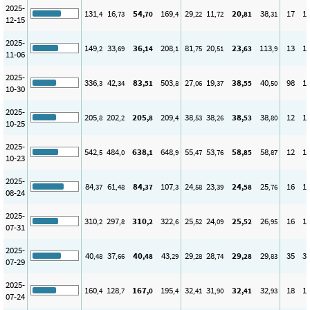
2025-
131
16
54
169
29
11
20
38
17
1
,4
,73
,70
,4
,22
,72
,81
,31
12-15
2025-
149
33
36
208
81
20
23
113
13
1
,2
,69
,14
,1
,75
,51
,63
,9
11-06
2025-
336
42
83
503
27
19
38
40
98
1
,3
,34
,51
,8
,06
,37
,55
,50
10-30
2025-
205
202
205
209
38
38
38
38
12
1
,8
,2
,8
,4
,53
,26
,53
,80
10-25
2025-
542
484
638
648
55
53
58
58
12
1
,5
,0
,1
,9
,47
,76
,85
,87
10-23
2025-
84
61
84
107
24
23
24
25
16
1
,37
,48
,37
,3
,58
,39
,58
,76
08-24
2025-
310
297
310
322
25
24
25
26
16
1
,2
,8
,2
,6
,52
,09
,52
,95
07-31
2025-
40
37
40
43
29
28
29
29
35
3
,48
,66
,48
,29
,28
,74
,28
,83
07-29
2025-
160
128
167
195
32
31
32
32
18
1
,4
,7
,0
,4
,41
,90
,41
,93
07-24