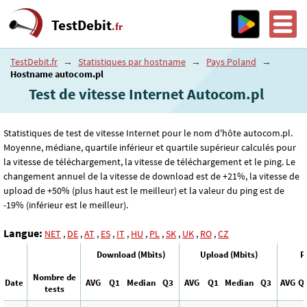
TestDebit
.fr
TestDebit.fr
→
Statistiques par hostname
→
Pays Poland
→
Hostname autocom.pl
Test de vitesse Internet Autocom.pl
Statistiques de test de vitesse Internet pour le nom d'hôte autocom.pl.
Moyenne, médiane, quartile inférieur et quartile supérieur calculés pour
la vitesse de téléchargement, la vitesse de téléchargement et le ping. Le
changement annuel de la vitesse de download est de +21%, la vitesse de
upload de +50% (plus haut est le meilleur) et la valeur du ping est de
-19% (inférieur est le meilleur).
Langue:
NET
,
DE
,
AT
,
ES
,
IT
,
HU
,
PL
,
SK
,
UK
,
RO
,
CZ
Download (Mbits)
Upload (Mbits)
P
Nombre de
Date
AVG
Q1
Median
Q3
AVG
Q1
Median
Q3
AVG
Q
tests