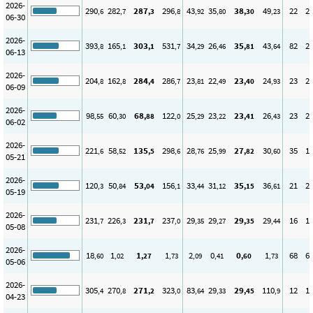
2026-
290
282
287
296
43
35
38
49
22
2
,6
,7
,3
,8
,92
,80
,30
,23
06-30
2026-
393
165
303
531
34
26
35
43
82
2
,8
,1
,1
,7
,29
,46
,81
,64
06-13
2026-
204
162
284
286
23
22
23
24
23
2
,8
,8
,4
,7
,81
,49
,40
,93
06-09
2026-
98
60
68
122
25
23
23
26
23
2
,55
,30
,88
,0
,29
,22
,41
,43
06-02
2026-
221
58
135
298
28
25
27
30
35
1
,6
,52
,5
,6
,76
,99
,82
,60
05-21
2026-
120
50
53
156
33
31
35
36
21
2
,3
,84
,04
,1
,44
,12
,15
,61
05-19
2026-
231
226
231
237
29
29
29
29
16
1
,7
,3
,7
,0
,35
,27
,35
,44
05-08
2026-
18
1
1
1
2
0
0
1
68
6
,60
,02
,27
,73
,09
,41
,60
,73
05-06
2026-
305
270
271
323
83
29
29
110
12
1
,4
,8
,2
,0
,64
,33
,45
,9
04-23