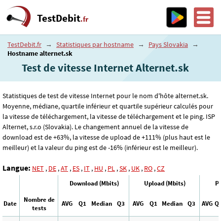
TestDebit
.fr
TestDebit.fr
→
Statistiques par hostname
→
Pays Slovakia
→
Hostname alternet.sk
Test de vitesse Internet Alternet.sk
Statistiques de test de vitesse Internet pour le nom d'hôte alternet.sk.
Moyenne, médiane, quartile inférieur et quartile supérieur calculés pour
la vitesse de téléchargement, la vitesse de téléchargement et le ping. ISP
Alternet, s.r.o (Slovakia). Le changement annuel de la vitesse de
download est de +63%, la vitesse de upload de +111% (plus haut est le
meilleur) et la valeur du ping est de -16% (inférieur est le meilleur).
Langue:
NET
,
DE
,
AT
,
ES
,
IT
,
HU
,
PL
,
SK
,
UK
,
RO
,
CZ
Download (Mbits)
Upload (Mbits)
Pi
Nombre de
Date
AVG
Q1
Median
Q3
AVG
Q1
Median
Q3
AVG
Q
tests