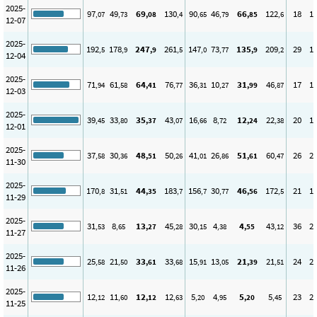
2025-
97
49
69
130
90
46
66
122
18
1
,07
,73
,08
,4
,65
,79
,85
,6
12-07
2025-
192
178
247
261
147
73
135
209
29
1
,5
,9
,9
,5
,0
,77
,9
,2
12-04
2025-
71
61
64
76
36
10
31
46
17
1
,94
,58
,41
,77
,31
,27
,99
,87
12-03
2025-
39
33
35
43
16
8
12
22
20
1
,45
,80
,37
,07
,66
,72
,24
,38
12-01
2025-
37
30
48
50
41
26
51
60
26
2
,58
,36
,51
,26
,01
,86
,61
,47
11-30
2025-
170
31
44
183
156
30
46
172
21
1
,8
,51
,35
,7
,7
,77
,56
,5
11-29
2025-
31
8
13
45
30
4
4
43
36
2
,53
,65
,27
,28
,15
,38
,55
,12
11-27
2025-
25
21
33
33
15
13
21
21
24
2
,58
,50
,61
,68
,91
,05
,39
,51
11-26
2025-
12
11
12
12
5
4
5
5
23
2
,12
,60
,12
,63
,20
,95
,20
,45
11-25