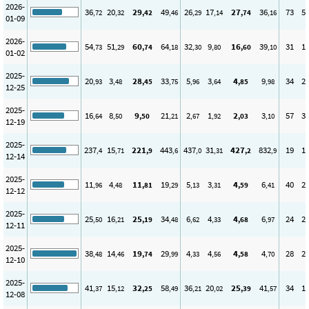
2026-
36
20
29
49
26
17
27
36
73
5
,72
,32
,42
,46
,29
,14
,74
,16
01-09
2026-
54
51
60
64
32
9
16
39
31
1
,73
,29
,74
,18
,30
,80
,60
,10
01-02
2025-
20
3
28
33
5
3
4
9
34
2
,93
,48
,45
,75
,96
,64
,85
,98
12-25
2025-
16
8
9
21
2
1
2
3
57
3
,64
,50
,50
,21
,67
,92
,03
,10
12-19
2025-
237
15
221
443
437
31
427
832
19
1
,4
,71
,9
,6
,0
,31
,2
,9
12-14
2025-
11
4
11
19
5
3
4
6
40
2
,96
,48
,81
,29
,13
,31
,59
,41
12-12
2025-
25
16
25
34
6
4
4
6
24
2
,50
,21
,19
,48
,62
,33
,68
,97
12-11
2025-
38
14
19
29
4
4
4
4
28
2
,48
,46
,74
,99
,33
,56
,58
,70
12-10
2025-
41
15
32
58
36
20
25
41
34
1
,37
,12
,25
,49
,21
,02
,39
,57
12-08