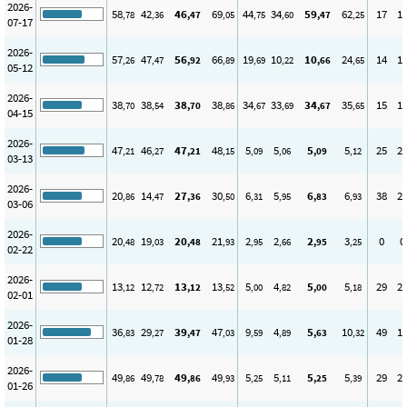
2026-
58
42
46
69
44
34
59
62
17
1
,78
,36
,47
,05
,75
,60
,47
,25
07-17
2026-
57
47
56
66
19
10
10
24
14
1
,26
,47
,92
,89
,69
,22
,66
,65
05-12
2026-
38
38
38
38
34
33
34
35
15
1
,70
,54
,70
,86
,67
,69
,67
,65
04-15
2026-
47
46
47
48
5
5
5
5
25
2
,21
,27
,21
,15
,09
,06
,09
,12
03-13
2026-
20
14
27
30
6
5
6
6
38
2
,86
,47
,36
,50
,31
,95
,83
,93
03-06
2026-
20
19
20
21
2
2
2
3
0
0
,48
,03
,48
,93
,95
,66
,95
,25
02-22
2026-
13
12
13
13
5
4
5
5
29
2
,12
,72
,12
,52
,00
,82
,00
,18
02-01
2026-
36
29
39
47
9
4
5
10
49
1
,83
,27
,47
,03
,59
,89
,63
,32
01-28
2026-
49
49
49
49
5
5
5
5
29
2
,86
,78
,86
,93
,25
,11
,25
,39
01-26