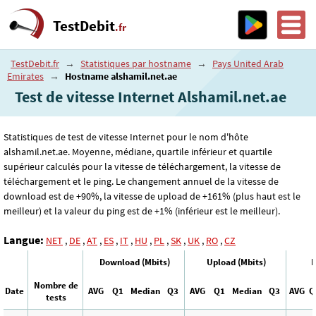
TestDebit
.fr
TestDebit.fr
→
Statistiques par hostname
→
Pays United Arab
Emirates
→
Hostname alshamil.net.ae
Test de vitesse Internet Alshamil.net.ae
Statistiques de test de vitesse Internet pour le nom d'hôte
alshamil.net.ae. Moyenne, médiane, quartile inférieur et quartile
supérieur calculés pour la vitesse de téléchargement, la vitesse de
téléchargement et le ping. Le changement annuel de la vitesse de
download est de +90%, la vitesse de upload de +161% (plus haut est le
meilleur) et la valeur du ping est de +1% (inférieur est le meilleur).
Langue:
NET
,
DE
,
AT
,
ES
,
IT
,
HU
,
PL
,
SK
,
UK
,
RO
,
CZ
Download (Mbits)
Upload (Mbits)
P
Nombre de
Date
AVG
Q1
Median
Q3
AVG
Q1
Median
Q3
AVG
Q
tests