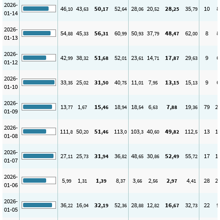
2026-
46
43
50
52
28
20
28
35
10
8
,10
,63
,17
,64
,06
,52
,25
,79
01-14
2026-
54
45
56
60
50
37
48
62
8
8
,88
,33
,31
,99
,93
,79
,47
,00
01-13
2026-
42
38
51
52
23
14
17
29
9
6
,99
,32
,68
,01
,61
,71
,87
,63
01-12
2026-
33
25
31
40
11
7
13
15
9
6
,35
,02
,50
,75
,01
,95
,15
,13
01-10
2026-
13
1
15
18
18
6
7
19
79
2
,77
,67
,46
,94
,54
,63
,88
,36
01-09
2026-
111
50
51
113
103
40
49
112
13
1
,8
,20
,46
,0
,3
,60
,82
,5
01-08
2026-
27
25
31
36
48
30
52
55
17
1
,11
,73
,94
,82
,65
,86
,49
,72
01-07
2026-
5
1
1
8
3
2
2
4
28
2
,99
,31
,39
,37
,66
,56
,97
,41
01-06
2026-
36
16
32
52
28
12
16
32
22
9
,22
,04
,19
,36
,88
,82
,67
,73
01-05