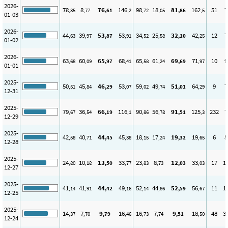
2026-
78
8
76
146
98
18
81
162
51
7
,35
,77
,61
,2
,72
,05
,86
,5
01-03
2026-
44
39
53
53
34
25
32
42
12
7
,63
,97
,87
,91
,52
,58
,10
,25
01-02
2026-
63
60
65
68
65
61
69
71
10
9
,68
,09
,97
,41
,58
,24
,69
,97
01-01
2025-
50
45
46
53
59
49
51
64
9
7
,51
,84
,29
,07
,02
,74
,01
,29
12-31
2025-
79
36
66
116
90
56
91
125
232
7
,67
,54
,19
,1
,86
,78
,51
,3
12-29
2025-
42
40
44
45
18
17
19
19
6
5
,58
,71
,45
,38
,15
,24
,32
,65
12-28
2025-
24
10
13
33
23
8
12
33
17
1
,80
,18
,50
,77
,83
,73
,03
,03
12-27
2025-
41
41
44
49
52
44
52
56
11
1
,14
,91
,42
,16
,14
,86
,59
,67
12-25
2025-
14
7
9
16
16
7
9
18
48
3
,37
,70
,79
,46
,73
,74
,51
,50
12-24