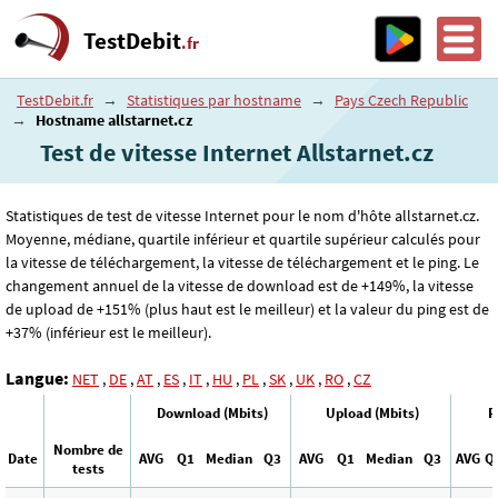
TestDebit
.fr
TestDebit.fr
→
Statistiques par hostname
→
Pays Czech Republic
→
Hostname allstarnet.cz
Test de vitesse Internet Allstarnet.cz
Statistiques de test de vitesse Internet pour le nom d'hôte allstarnet.cz.
Moyenne, médiane, quartile inférieur et quartile supérieur calculés pour
la vitesse de téléchargement, la vitesse de téléchargement et le ping. Le
changement annuel de la vitesse de download est de +149%, la vitesse
de upload de +151% (plus haut est le meilleur) et la valeur du ping est de
+37% (inférieur est le meilleur).
Langue:
NET
,
DE
,
AT
,
ES
,
IT
,
HU
,
PL
,
SK
,
UK
,
RO
,
CZ
Download (Mbits)
Upload (Mbits)
P
Nombre de
Date
AVG
Q1
Median
Q3
AVG
Q1
Median
Q3
AVG
Q
tests