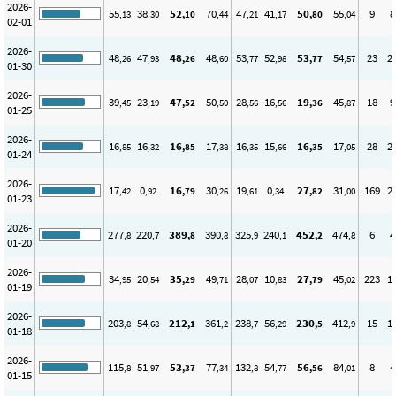
2026-
55
38
52
70
47
41
50
55
9
8
,13
,30
,10
,44
,21
,17
,80
,04
02-01
2026-
48
47
48
48
53
52
53
54
23
2
,26
,93
,26
,60
,77
,98
,77
,57
01-30
2026-
39
23
47
50
28
16
19
45
18
9
,45
,19
,52
,50
,56
,56
,36
,87
01-25
2026-
16
16
16
17
16
15
16
17
28
2
,85
,32
,85
,38
,35
,66
,35
,05
01-24
2026-
17
0
16
30
19
0
27
31
169
2
,42
,92
,79
,26
,61
,34
,82
,00
01-23
2026-
277
220
389
390
325
240
452
474
6
4
,8
,7
,8
,8
,9
,1
,2
,8
01-20
2026-
34
20
35
49
28
10
27
45
223
1
,95
,54
,29
,71
,07
,83
,79
,02
01-19
2026-
203
54
212
361
238
56
230
412
15
1
,8
,68
,1
,2
,7
,29
,5
,9
01-18
2026-
115
51
53
77
132
54
56
84
8
4
,8
,97
,37
,34
,8
,77
,56
,01
01-15