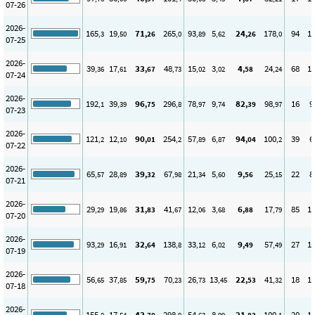
07-26
2026-
165
19
71
265
93
5
24
178
94
1
,3
,50
,26
,0
,89
,62
,26
,0
07-25
2026-
39
17
33
48
15
3
4
24
68
1
,36
,61
,67
,73
,02
,02
,58
,24
07-24
2026-
192
39
96
296
78
9
82
98
16
9
,1
,39
,75
,8
,97
,74
,39
,97
07-23
2026-
121
12
90
254
57
6
94
100
39
6
,2
,10
,01
,2
,89
,87
,04
,2
07-22
2026-
65
28
39
67
21
5
9
25
22
8
,57
,89
,32
,98
,34
,60
,56
,15
07-21
2026-
29
19
31
41
12
3
6
17
85
1
,29
,86
,83
,67
,06
,68
,88
,79
07-20
2026-
93
16
32
138
33
6
9
57
27
1
,29
,91
,64
,8
,12
,02
,49
,49
07-19
2026-
56
37
59
70
26
13
22
41
18
1
,65
,85
,75
,23
,73
,45
,53
,32
07-18
2026-
155
17
43
298
54
8
21
100
20
1