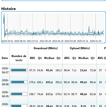
Histoire
Download (Mbits)
Upload (Mbits)
Pi
Nombre de
Date
AVG
Q1
Median
Q3
AVG
Q1
Median
Q3
AVG
Q
tests
2026-
97
14
45
181
36
7
12
72
37
8
,70
,05
,96
,0
,64
,11
,66
,96
08-07
2026-
175
100
201
291
60
30
49
99
10
5
,6
,1
,0
,8
,03
,04
,69
,42
08-06
2026-
136
74
117
179
52
38
48
62
18
6
,7
,69
,6
,5
,74
,77
,68
,65
08-05
2026-
28
24
38
38
8
8
9
9
19
1
,97
,00
,62
,76
,99
,59
,70
,75