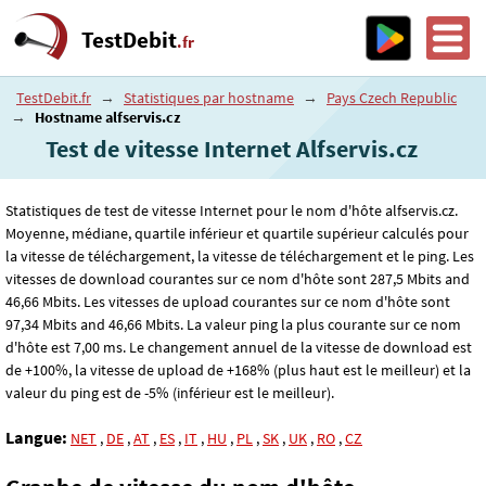
TestDebit
.fr
TestDebit.fr
→
Statistiques par hostname
→
Pays Czech Republic
→
Hostname alfservis.cz
Test de vitesse Internet Alfservis.cz
Statistiques de test de vitesse Internet pour le nom d'hôte alfservis.cz.
Moyenne, médiane, quartile inférieur et quartile supérieur calculés pour
la vitesse de téléchargement, la vitesse de téléchargement et le ping. Les
vitesses de download courantes sur ce nom d'hôte sont 287
,5
Mbits and
46
,66
Mbits. Les vitesses de upload courantes sur ce nom d'hôte sont
97
,34
Mbits and 46
,66
Mbits. La valeur ping la plus courante sur ce nom
d'hôte est 7
,00
ms. Le changement annuel de la vitesse de download est
de +100%, la vitesse de upload de +168% (plus haut est le meilleur) et la
valeur du ping est de -5% (inférieur est le meilleur).
Langue:
NET
,
DE
,
AT
,
ES
,
IT
,
HU
,
PL
,
SK
,
UK
,
RO
,
CZ