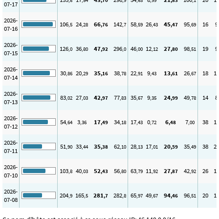
,8
,54
,70
,9
,63
,99
,83
,1
07-17
2026-
106
24
66
142
58
26
45
95
16
9
,5
,28
,76
,7
,59
,43
,47
,69
07-16
2026-
126
36
47
296
46
12
27
98
19
9
,0
,80
,92
,0
,00
,12
,80
,51
07-15
2026-
30
20
35
38
22
9
13
26
18
1
,86
,29
,16
,78
,91
,43
,61
,67
07-14
2026-
83
27
42
77
35
9
24
49
14
8
,02
,03
,97
,83
,67
,35
,99
,78
07-13
2026-
54
3
17
34
17
0
6
7
38
1
,64
,36
,49
,18
,43
,72
,48
,00
07-12
2026-
51
33
35
62
28
17
20
35
38
2
,90
,44
,38
,10
,13
,01
,59
,49
07-11
2026-
103
40
52
56
63
11
27
42
26
1
,8
,03
,43
,80
,79
,92
,87
,92
07-10
2026-
204
165
281
282
65
49
94
96
20
1
,9
,5
,7
,8
,97
,67
,46
,51
07-08