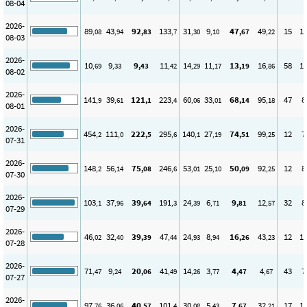
08-04
2026-
89
43
92
133
31
9
47
49
15
1
,08
,94
,83
,7
,30
,10
,67
,22
08-03
2026-
10
9
9
11
14
11
13
16
58
1
,69
,33
,43
,42
,29
,17
,19
,86
08-02
2026-
141
39
121
223
60
33
68
95
47
8
,9
,61
,1
,4
,06
,01
,14
,18
08-01
2026-
454
111
222
295
140
27
74
99
12
7
,2
,0
,5
,6
,1
,19
,51
,25
07-31
2026-
148
56
75
246
53
25
50
92
12
8
,2
,14
,08
,6
,01
,10
,09
,25
07-30
2026-
103
37
39
191
24
6
9
12
32
8
,1
,96
,64
,3
,39
,71
,81
,57
07-29
2026-
46
32
39
47
24
8
16
43
12
1
,02
,40
,39
,44
,93
,94
,26
,23
07-28
2026-
71
9
20
41
14
3
4
4
43
7
,47
,24
,06
,49
,26
,77
,47
,67
07-27
2026-
97
36
40
101
30
5
7
32
17
1
,76
,06
,57
,4
,08
,43
,67
,21