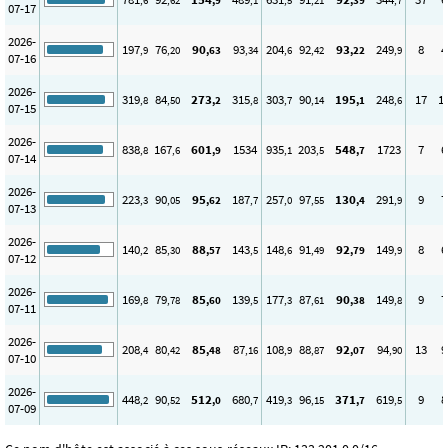
,6
,62
,9
,1
,5
,21
,39
,7
07-17
2026-
197
76
90
93
204
92
93
249
8
4
,9
,20
,63
,34
,6
,42
,22
,9
07-16
2026-
319
84
273
315
303
90
195
248
17
1
,8
,50
,2
,8
,7
,14
,1
,6
07-15
2026-
838
167
601
1534
935
203
548
1723
7
6
,8
,6
,9
,1
,5
,7
07-14
2026-
223
90
95
187
257
97
130
291
9
7
,3
,05
,62
,7
,0
,55
,4
,9
07-13
2026-
140
85
88
143
148
91
92
149
8
6
,2
,30
,57
,5
,6
,49
,79
,9
07-12
2026-
169
79
85
139
177
87
90
149
9
7
,8
,78
,60
,5
,3
,61
,38
,8
07-11
2026-
208
80
85
87
108
88
92
94
13
9
,4
,42
,48
,16
,9
,87
,07
,90
07-10
2026-
448
90
512
680
419
96
371
619
9
8
,2
,52
,0
,7
,3
,15
,7
,5
07-09