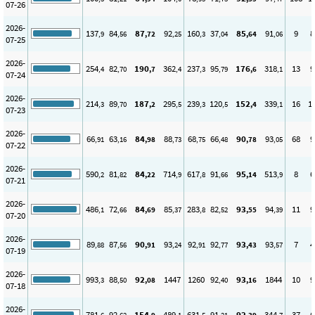
07-26
2026-
137
84
87
92
160
37
85
91
9
8
,9
,56
,72
,25
,3
,04
,64
,06
07-25
2026-
254
82
190
362
237
95
176
318
13
9
,4
,70
,7
,4
,3
,79
,6
,1
07-24
2026-
214
89
187
295
239
120
152
339
16
1
,3
,70
,2
,5
,3
,5
,4
,1
07-23
2026-
66
63
84
88
68
66
90
93
68
9
,91
,16
,98
,73
,75
,48
,78
,05
07-22
2026-
590
81
84
714
617
91
95
513
8
6
,2
,82
,22
,9
,8
,66
,14
,9
07-21
2026-
486
72
84
85
283
82
93
94
11
9
,1
,66
,69
,37
,8
,52
,55
,39
07-20
2026-
89
87
90
93
92
92
93
93
7
4
,88
,56
,91
,24
,91
,77
,43
,57
07-19
2026-
993
88
92
1447
1260
92
93
1844
10
9
,3
,50
,08
,40
,16
07-18
2026-
781
92
154
489
631
91
92
344
37
6