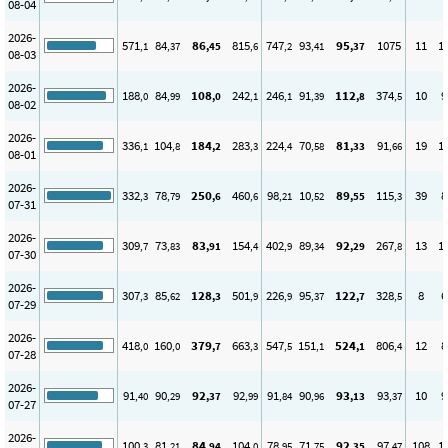
08-04
2026-
571
84
86
815
747
93
95
1075
11
1
,1
,37
,45
,6
,2
,41
,37
08-03
2026-
188
84
108
242
246
91
112
374
10
9
,0
,99
,0
,1
,1
,39
,8
,5
08-02
2026-
336
104
184
283
224
70
81
91
19
1
,1
,8
,2
,3
,4
,58
,33
,66
08-01
2026-
332
78
250
460
98
10
89
115
39
8
,3
,79
,6
,6
,21
,52
,55
,3
07-31
2026-
309
73
83
154
402
89
92
267
13
1
,7
,83
,91
,4
,9
,34
,29
,8
07-30
2026-
307
85
128
501
226
95
122
328
8
6
,3
,62
,3
,9
,9
,37
,7
,5
07-29
2026-
418
160
379
663
547
151
524
806
12
8
,0
,0
,7
,3
,5
,1
,1
,4
07-28
2026-
91
90
92
92
91
90
93
93
10
9
,40
,29
,37
,99
,84
,96
,13
,37
07-27
2026-
100
81
84
104
78
71
92
97
108
1
,3
,21
,94
,0
,95
,75
,35
,47