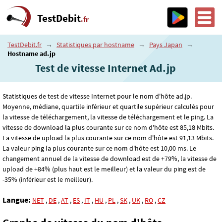
TestDebit
.fr
TestDebit.fr
→
Statistiques par hostname
→
Pays Japan
→
Hostname ad.jp
Test de vitesse Internet Ad.jp
Statistiques de test de vitesse Internet pour le nom d'hôte ad.jp.
Moyenne, médiane, quartile inférieur et quartile supérieur calculés pour
la vitesse de téléchargement, la vitesse de téléchargement et le ping. La
vitesse de download la plus courante sur ce nom d'hôte est 85
,18
Mbits.
La vitesse de upload la plus courante sur ce nom d'hôte est 91
,13
Mbits.
La valeur ping la plus courante sur ce nom d'hôte est 10
,00
ms. Le
changement annuel de la vitesse de download est de +79%, la vitesse de
upload de +84% (plus haut est le meilleur) et la valeur du ping est de
-35% (inférieur est le meilleur).
Langue:
NET
,
DE
,
AT
,
ES
,
IT
,
HU
,
PL
,
SK
,
UK
,
RO
,
CZ