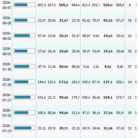
2026-
407
327
560
564
411
331
569
569
6
5
,9
,6
,3
,4
,4
,7
,0
,8
08-07
2026-
21
20
21
22
81
75
81
87
16
1
,67
,56
,67
,78
,42
,57
,42
,27
08-05
2026-
57
13
20
51
48
4
19
25
22
9
,44
,69
,33
,97
,87
,93
,02
,52
08-02
2026-
17
16
19
20
18
13
25
26
33
2
,62
,19
,68
,08
,37
,49
,63
,88
08-01
2026-
47
12
60
66
5
1
4
8
37
1
,74
,38
,00
,58
,42
,61
,42
,68
07-30
2026-
144
121
172
181
163
87
137
226
14
1
,9
,9
,8
,9
,5
,79
,1
,1
07-28
2026-
101
21
99
179
105
35
104
173
11
1
,8
,72
,68
,7
,0
,36
,1
,7
07-27
2026-
100
85
94
111
47
36
37
53
19
1
,4
,68
,00
,9
,17
,13
,50
,37
07-25
2026-
21
19
20
21
24
14
32
37
12
1
,21
,78
,71
,20
,75
,58
,38
,50
07-23