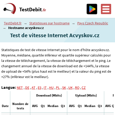
TestDebit
.fr
TestDebit.fr
→
Statistiques par hostname
→
Pays Czech Republic
→
Hostname acvyskov.cz
Test de vitesse Internet Acvyskov.cz
Statistiques de test de vitesse Internet pour le nom d'hôte acvyskov.cz.
Moyenne, médiane, quartile inférieur et quartile supérieur calculés pour
la vitesse de téléchargement, la vitesse de téléchargement et le ping. Le
changement annuel de la vitesse de download est de +144%, la vitesse
de upload de +54% (plus haut est le meilleur) et la valeur du ping est de
+27% (inférieur est le meilleur).
Langue:
NET
,
DE
,
AT
,
ES
,
IT
,
HU
,
PL
,
SK
,
UK
,
RO
,
CZ
Download (Mbits)
Upload (Mbits)
P
Nombre de
Date
AVG
Q1
Median
Q3
AVG
Q1
Median
Q3
AVG
Q
tests