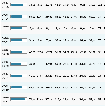
2026-
36
5
11
42
34
0
0
34
112
2
,01
,58
,71
,14
,14
,46
,95
,63
07-05
2026-
59
31
59
88
48
27
48
69
34
2
,83
,47
,83
,19
,33
,06
,33
,60
07-04
2026-
8
8
8
9
0
0
0
0
77
7
,70
,34
,70
,06
,87
,79
,87
,94
07-03
2026-
31
3
7
35
17
0
16
32
75
3
,49
,51
,87
,84
,01
,52
,47
,96
07-01
2026-
42
32
52
56
51
49
52
53
33
1
,03
,76
,77
,67
,02
,15
,66
,72
06-30
2026-
39
21
42
59
24
17
33
36
44
1
,91
,71
,91
,61
,65
,40
,43
,29
06-29
2026-
41
27
33
50
20
13
24
29
17
1
,06
,67
,26
,55
,60
,68
,53
,49
06-24
2026-
52
44
49
58
49
31
34
60
13
8
,12
,29
,64
,72
,88
,84
,66
,31
06-19
2026-
72
11
27
113
29
2
24
57
57
1
,17
,88
,17
,6
,92
,60
,27
,01
06-17