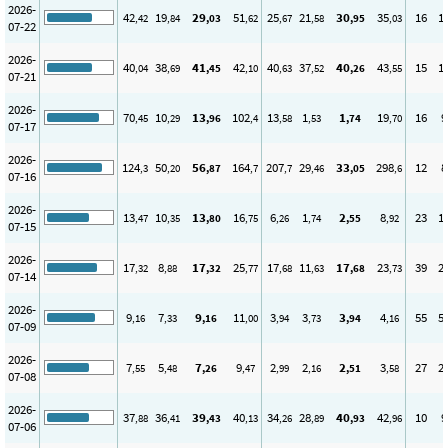
2026-
42
19
29
51
25
21
30
35
16
1
,42
,84
,03
,62
,67
,58
,95
,03
07-22
2026-
40
38
41
42
40
37
40
43
15
1
,04
,69
,45
,10
,63
,52
,26
,55
07-21
2026-
70
10
13
102
13
1
1
19
16
9
,45
,29
,96
,4
,58
,53
,74
,70
07-17
2026-
124
50
56
164
207
29
33
298
12
8
,3
,20
,87
,7
,7
,46
,05
,6
07-16
2026-
13
10
13
16
6
1
2
8
23
1
,47
,35
,80
,75
,26
,74
,55
,92
07-15
2026-
17
8
17
25
17
11
17
23
39
2
,32
,88
,32
,77
,68
,63
,68
,73
07-14
2026-
9
7
9
11
3
3
3
4
55
5
,16
,33
,16
,00
,94
,73
,94
,16
07-09
2026-
7
5
7
9
2
2
2
3
27
2
,55
,48
,26
,47
,99
,16
,51
,58
07-08
2026-
37
36
39
40
34
28
40
42
10
9
,88
,41
,43
,13
,26
,89
,93
,96
07-06