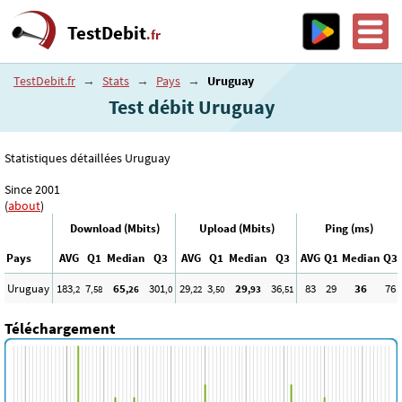
TestDebit
.fr
TestDebit.fr
→
Stats
→
Pays
→
Uruguay
Test débit Uruguay
Statistiques détaillées Uruguay
Since 2001
(
about
)
Download (Mbits)
Upload (Mbits)
Ping (ms)
Pays
AVG
Q1
Median
Q3
AVG
Q1
Median
Q3
AVG
Q1
Median
Q3
Uruguay
183
7
65
301
29
3
29
36
83
29
36
76
,2
,58
,26
,0
,22
,50
,93
,51
Téléchargement