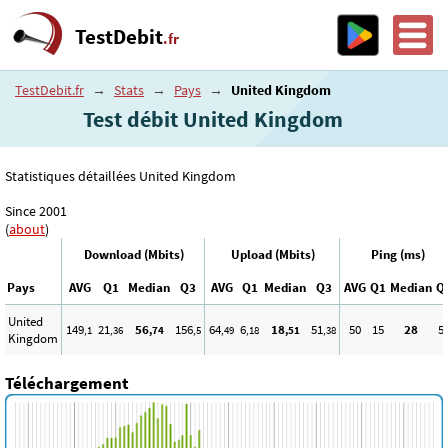
TestDebit
.fr
TestDebit.fr
→
Stats
→
Pays
→
United Kingdom
Test débit United Kingdom
Statistiques détaillées United Kingdom
Since 2001
(
about
)
Download (Mbits)
Upload (Mbits)
Ping (ms)
Pays
AVG
Q1
Median
Q3
AVG
Q1
Median
Q3
AVG
Q1
Median
Q
United
149
21
56
156
64
6
18
51
50
15
28
5
,1
,36
,74
,5
,49
,18
,51
,38
Kingdom
Téléchargement