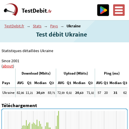
TestDebit
.fr
TestDebit.fr
→
Stats
→
Pays
→
Ukraine
Test débit Ukraine
Statistiques détaillées Ukraine
Since 2001
(
about
)
Download (Mbits)
Upload (Mbits)
Ping (ms)
Pays
AVG
Q1
Median
Q3
AVG
Q1
Median
Q3
AVG
Q1
Median
Q3
Ukraine
82
11
30
83
72
6
20
71
57
20
31
62
,86
,21
,69
,71
,59
,02
,63
,32
Téléchargement