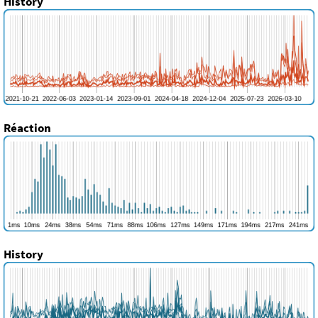
History
Réaction
History