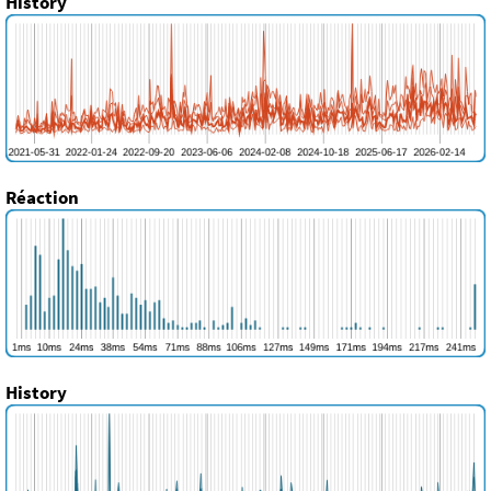
History
Réaction
History