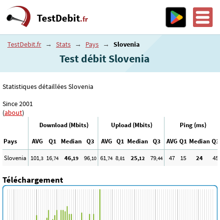
TestDebit
.fr
TestDebit.fr
→
Stats
→
Pays
→
Slovenia
Test débit Slovenia
Statistiques détaillées Slovenia
Since 2001
(
about
)
Download (Mbits)
Upload (Mbits)
Ping (ms)
Pays
AVG
Q1
Median
Q3
AVG
Q1
Median
Q3
AVG
Q1
Median
Q3
Slovenia
101
16
46
96
61
8
25
79
47
15
24
45
,3
,74
,19
,10
,74
,81
,12
,44
Téléchargement