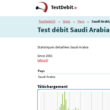
TestDebit
.fr
TestDebit.fr
→
Stats
→
Pays
→
Saudi Arabi
Test débit Saudi Arabia
Statistiques détaillées Saudi Arabia
Since 2001
(
about
)
Pays
Saudi Arabia
Téléchargement