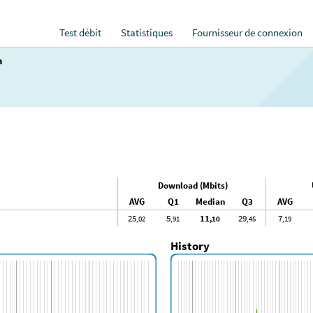
Test débit
Statistiques
Fournisseur de connexion
a
Download (Mbits)
AVG
Q1
Median
Q3
AVG
25
5
11
29
7
,02
,91
,10
,45
,19
History