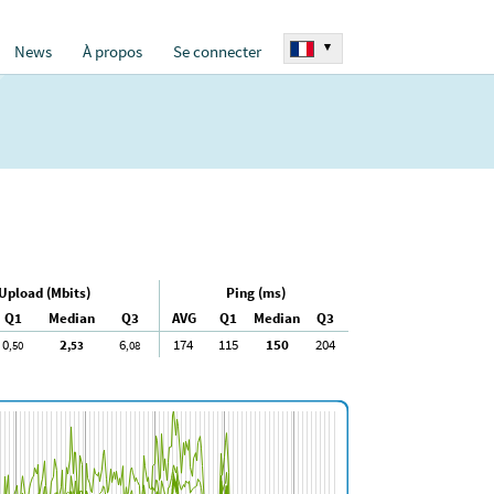
▾
News
À propos
Se connecter
Upload (Mbits)
Ping (ms)
Q1
Median
Q3
AVG
Q1
Median
Q3
0
2
6
174
115
150
204
,50
,53
,08