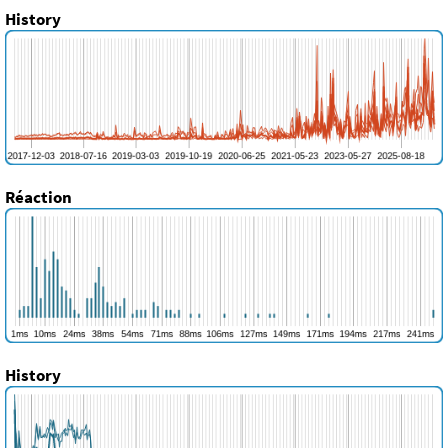
History
Réaction
History