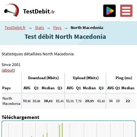
TestDebit
.fr
TestDebit.fr
→
Stats
→
Pays
→
North Macedonia
Test débit North Macedonia
Statistiques détaillées North Macedonia
Since 2001
(
about
)
Download (Mbits)
Upload (Mbits)
Ping (ms)
Pays
AVG
Q1
Median
Q3
AVG
Q1
Median
Q3
AVG
Q1
Median
North
59
16
38
81
51
7
20
61
34
10
22
,85
,88
,03
,41
,01
,73
,95
,62
Macedonia
Téléchargement