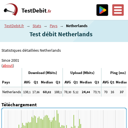
TestDebit
.fr
TestDebit.fr
→
Stats
→
Pays
→
Netherlands
Test débit Netherlands
Statistiques détaillées Netherlands
Since 2001
(
about
)
Download (Mbits)
Upload (Mbits)
Ping (ms)
Pays
AVG
Q1
Median
Q3
AVG
Q1
Median
Q3
AVG
Q1
Median
Netherlands
138
17
60
188
78
5
24
73
70
16
37
,1
,86
,02
,1
,30
,12
,44
,71
Téléchargement