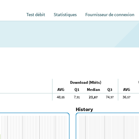
Test débit
Statistiques
Fournisseur de connexion
Download (Mbits)
AVG
Q1
Median
Q3
AVG
48
7
21
74
36
,85
,91
,87
,97
,57
History