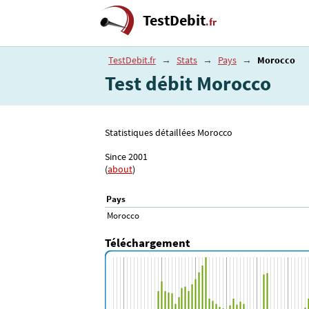
TestDebit
.fr
TestDebit.fr
→
Stats
→
Pays
→
Morocco
Test débit Morocco
Statistiques détaillées Morocco
Since 2001
(
about
)
Pays
Morocco
Téléchargement