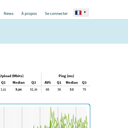
▾
News
À propos
Se connecter
Upload (Mbits)
Ping (ms)
Q1
Median
Q3
AVG
Q1
Median
Q3
1
9
51
68
36
53
75
,81
,88
,39