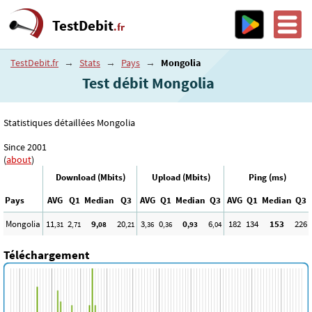
TestDebit
.fr
TestDebit.fr
→
Stats
→
Pays
→
Mongolia
Test débit Mongolia
Statistiques détaillées Mongolia
Since 2001
(
about
)
Download (Mbits)
Upload (Mbits)
Ping (ms)
Pays
AVG
Q1
Median
Q3
AVG
Q1
Median
Q3
AVG
Q1
Median
Q3
Mongolia
11
2
9
20
3
0
0
6
182
134
153
226
,31
,71
,08
,21
,36
,36
,93
,04
Téléchargement