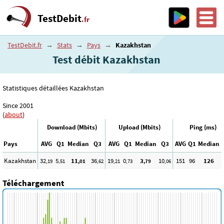
TestDebit
.fr
TestDebit.fr
→
Stats
→
Pays
→
Kazakhstan
Test débit Kazakhstan
Statistiques détaillées Kazakhstan
Since 2001
(
about
)
Download (Mbits)
Upload (Mbits)
Ping (ms)
Pays
AVG
Q1
Median
Q3
AVG
Q1
Median
Q3
AVG
Q1
Median
Kazakhstan
32
5
11
36
19
0
3
10
151
96
126
,19
,51
,01
,62
,21
,73
,79
,06
Téléchargement