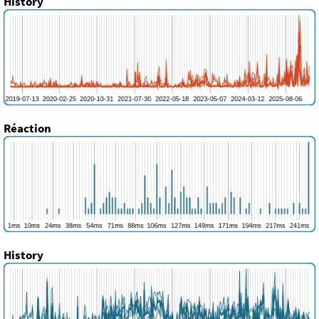
History
Réaction
History