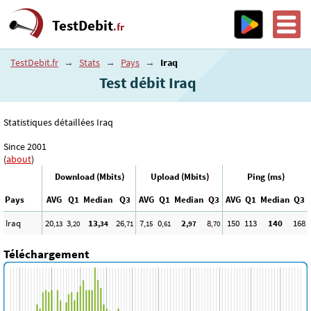
TestDebit
.fr
TestDebit.fr
→
Stats
→
Pays
→
Iraq
Test débit Iraq
Statistiques détaillées Iraq
Since 2001
(
about
)
Download (Mbits)
Upload (Mbits)
Ping (ms)
Pays
AVG
Q1
Median
Q3
AVG
Q1
Median
Q3
AVG
Q1
Median
Q3
Iraq
20
3
13
26
7
0
2
8
150
113
140
168
,13
,20
,34
,71
,15
,61
,97
,70
Téléchargement