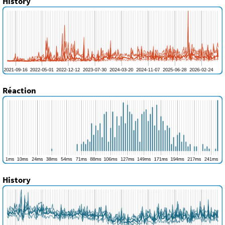
History
Réaction
History