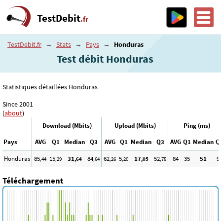
TestDebit
.fr
TestDebit.fr
→
Stats
→
Pays
→
Honduras
Test débit Honduras
Statistiques détaillées Honduras
Since 2001
(
about
)
Download (Mbits)
Upload (Mbits)
Ping (ms)
Pays
AVG
Q1
Median
Q3
AVG
Q1
Median
Q3
AVG
Q1
Median
Q
Honduras
85
15
31
84
62
5
17
52
84
35
51
9
,44
,29
,64
,64
,26
,20
,05
,75
Téléchargement