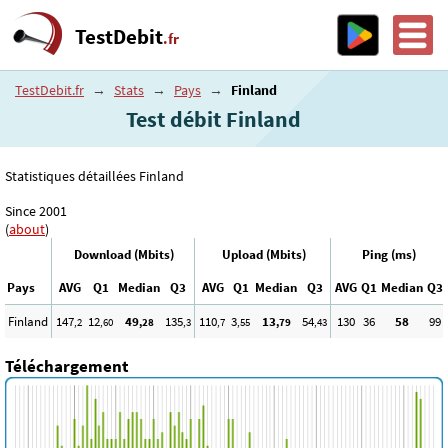
TestDebit
.fr
TestDebit.fr
→
Stats
→
Pays
→
Finland
Test débit Finland
Statistiques détaillées Finland
Since 2001
(
about
)
Download (Mbits)
Upload (Mbits)
Ping (ms)
Pays
AVG
Q1
Median
Q3
AVG
Q1
Median
Q3
AVG
Q1
Median
Q3
Finland
147
12
49
135
110
3
13
54
130
36
58
99
,2
,60
,28
,3
,7
,55
,79
,43
Téléchargement