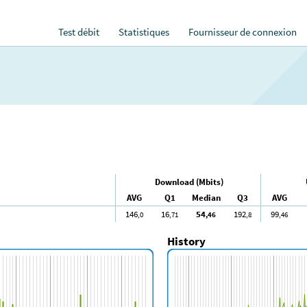
Test débit
Statistiques
Fournisseur de connexion
Download (Mbits)
AVG
Q1
Median
Q3
AVG
146
16
54
192
99
,0
,71
,46
,8
,46
History