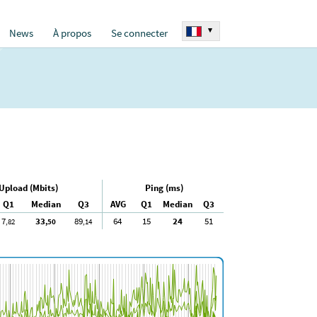
▾
News
À propos
Se connecter
Upload (Mbits)
Ping (ms)
Q1
Median
Q3
AVG
Q1
Median
Q3
7
33
89
64
15
24
51
,82
,50
,14