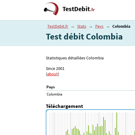
TestDebit
.fr
TestDebit.fr
→
Stats
→
Pays
→
Colombia
Test débit Colombia
Statistiques détaillées Colombia
Since 2001
(
about
)
Pays
Colombia
Téléchargement