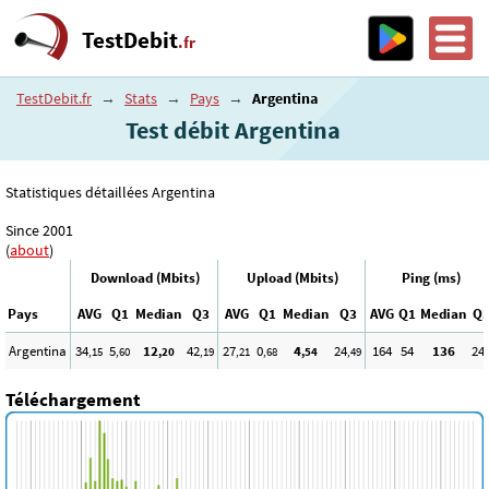
TestDebit
.fr
TestDebit.fr
→
Stats
→
Pays
→
Argentina
Test débit Argentina
Statistiques détaillées Argentina
Since 2001
(
about
)
Download (Mbits)
Upload (Mbits)
Ping (ms)
Pays
AVG
Q1
Median
Q3
AVG
Q1
Median
Q3
AVG
Q1
Median
Q
Argentina
34
5
12
42
27
0
4
24
164
54
136
24
,15
,60
,20
,19
,21
,68
,54
,49
Téléchargement