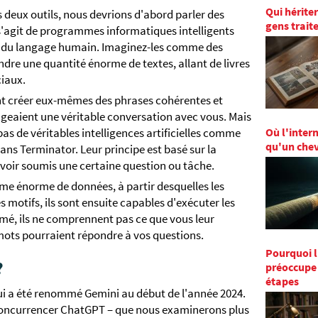
Qui hérite
eux outils, nous devrions d'abord parler des
gens trait
s'agit de programmes informatiques intelligents
r du langage humain. Imaginez-les comme des
ndre une quantité énorme de textes, allant de livres
ciaux.
ent créer eux-mêmes des phrases cohérentes et
geaient une véritable conversation avec vous. Mais
Où l'intern
as de véritables intelligences artificielles comme
qu'un chev
ns Terminator. Leur principe est basé sur la
avoir soumis une certaine question ou tâche.
ume énorme de données, à partir desquelles les
 motifs, ils sont ensuite capables d'exécuter les
é, ils ne comprennent pas ce que vous leur
mots pourraient répondre à vos questions.
Pourquoi 
?
préoccupe 
étapes
i a été renommé Gemini au début de l'année 2024.
à concurrencer ChatGPT – que nous examinerons plus