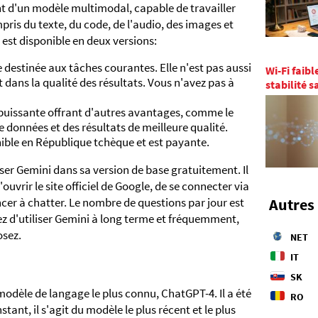
ent d'un modèle multimodal, capable de travailler
pris du texte, du code, de l'audio, des images et
i est disponible en deux versions:
se destinée aux tâches courantes. Elle n'est pas aussi
Wi-Fi faibl
 dans la qualité des résultats. Vous n'avez pas à
stabilité 
puissante offrant d'autres avantages, comme le
 données et des résultats de meilleure qualité.
nible en République tchèque et est payante.
ser Gemini dans sa version de base gratuitement. Il
ouvrir le site officiel de Google, de se connecter via
r à chatter. Le nombre de questions par jour est
Autres 
ez d'utiliser Gemini à long terme et fréquemment,
osez.
NET
IT
SK
dèle de langage le plus connu, ChatGPT-4. Il a été
RO
tant, il s'agit du modèle le plus récent et le plus