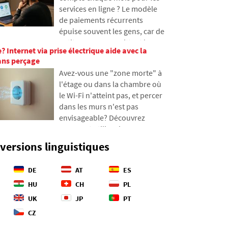
fonctionnent les fibres
notre empreinte en ligne dès
services en ligne ? Le modèle
optiques, ce qu'implique leur
aujourd'hui.
de paiements récurrents
pose depuis des navires et
épuise souvent les gens, car de
comment les profondeurs
petites sommes quittent leur
océaniques sont devenues un
e? Internet via prise électrique aide avec la
portefeuille et s'accumulent
champ de bataille
sans perçage
finalement en montants
géopolitique.
Avez-vous une "zone morte" à
inattendus. Dans le texte, nous
l'étage ou dans la chambre où
nous appuierons sur des
le Wi-Fi n'atteint pas, et percer
données récentes de 2026,
dans les murs n'est pas
nous montrerons la différence
envisageable? Découvrez
abyssale entre nos estimations
comment utiliser les
et la réalité, et nous
installations électriques que
proposerons quatre étapes
versions linguistiques
vous avez déjà dans les murs
concrètes pour mieux
pour transmettre Internet via le
contrôler vos dépenses.
DE
AT
ES
réseau électrique. Dans
l'article, nous vous montrons
HU
CH
PL
comment fonctionne un
UK
JP
PT
adaptateur CPL moderne,
CZ
pourquoi il peut gérer le