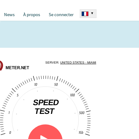
▾
News
À propos
Se connecter