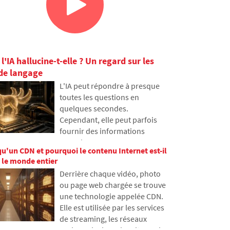
l'IA hallucine-t-elle ? Un regard sur les
de langage
L'IA peut répondre à presque
toutes les questions en
quelques secondes.
Cependant, elle peut parfois
fournir des informations
erronées avec assurance.
qu'un CDN et pourquoi le contenu Internet est-il
Pourquoi cela se produit-il et
 le monde entier
que sont les hallucinations d'IA
Derrière chaque vidéo, photo
? Dans cet article, nous
ou page web chargée se trouve
expliquons comment les
une technologie appelée CDN.
grands modèles de langage
Elle est utilisée par les services
fonctionnent, pourquoi ils
de streaming, les réseaux
génèrent parfois des réponses
sociaux ainsi que les sites web