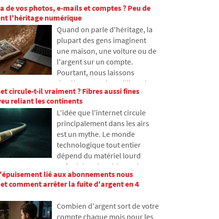
fausses et comment les
ra de vos photos, e-mails et comptes ? Peu de
ordinaires, mais beaucoup
développeurs tentent
ent l'héritage numérique
n'en ont jamais entendu parler.
progressivement de limiter ce
Quand on parle d'héritage, la
Dans cet article, nous
problème.
plupart des gens imaginent
expliquerons ce que signifie
une maison, une voiture ou de
cet acronyme, comment il
l'argent sur un compte.
fonctionne, pourquoi le
Pourtant, nous laissons
contenu Internet est stocké à
derrière nous des milliers de
différents endroits dans le
et circule-t-il vraiment ? Fibres aussi fines
photos, d'e-mails, de comptes
monde et pourquoi Internet ne
eu reliant les continents
sur les réseaux sociaux ou des
peut guère s'en passer
L'idée que l'internet circule
données stockées dans le
aujourd'hui.
principalement dans les airs
cloud. Que deviennent-ils
est un mythe. Le monde
après la mort et qui y aura
technologique tout entier
accès ? Dans cet article, nous
dépend du matériel lourd
examinons comment
enfoui dans le sable marin.
fonctionne l'héritage
l'épuisement lié aux abonnements nous
Dans cet article, nous
numérique, pourquoi les
et comment arrêter la fuite d'argent en 4
aborderons la technologie des
proches peuvent rencontrer
câbles sous-marins. Vous
des problèmes avec les
Combien d'argent sort de votre
apprendrez comment
données et comment organiser
compte chaque mois pour les