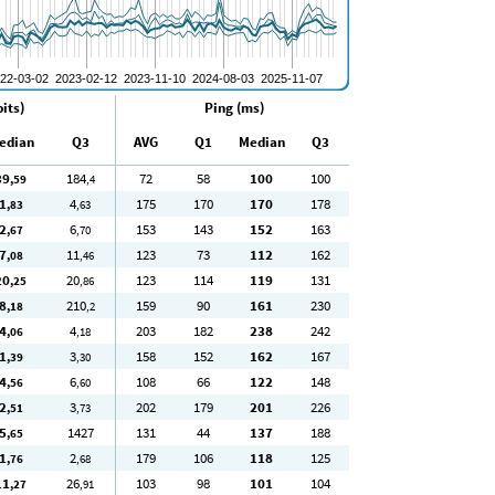
its)
Ping (ms)
edian
Q3
AVG
Q1
Median
Q3
39
184
72
58
100
100
,59
,4
1
4
175
170
170
178
,83
,63
2
6
153
143
152
163
,67
,70
7
11
123
73
112
162
,08
,46
20
20
123
114
119
131
,25
,86
8
210
159
90
161
230
,18
,2
4
4
203
182
238
242
,06
,18
1
3
158
152
162
167
,39
,30
4
6
108
66
122
148
,56
,60
2
3
202
179
201
226
,51
,73
5
1427
131
44
137
188
,65
1
2
179
106
118
125
,76
,68
11
26
103
98
101
104
,27
,91