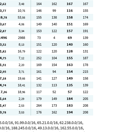
2
3
164
162
167
167
,62
,48
3
10
146
99
116
155
,77
,75
28
53
155
138
158
174
,78
,56
3
4
149
140
151
169
,67
,06
2
3
153
122
157
191
,87
,34
1496
2988
73
4
69
139
3
8
151
120
140
160
,52
,13
1
16
122
120
128
131
,82
,79
4
7
252
104
155
187
,75
,12
1
2
169
154
163
178
,51
,20
2
3
161
94
154
215
,95
,71
7
19
141
127
149
158
,18
,66
4
18
132
113
135
139
,74
,41
17
18
117
52
57
122
,36
,96
1
2
179
149
184
205
,64
,29
1
2
264
173
183
208
,47
,53
0
3
176
162
194
208
,78
,53
.0.0/16, 91.99.0.0/16, 65.21.0.0/16, 62.238.0.0/16,
.0/16, 188.245.0.0/16, 49.13.0.0/16, 162.55.0.0/16,