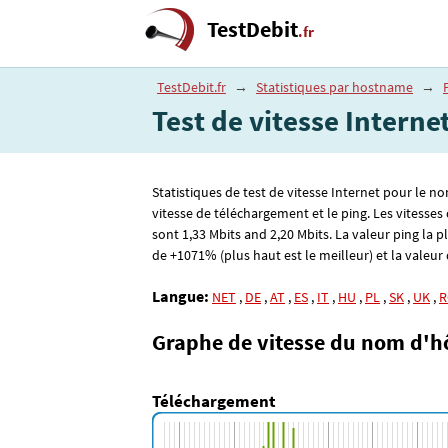
TestDebit
.fr
TestDebit.fr
→
Statistiques par hostname
→
Test de vitesse Interne
Statistiques de test de vitesse Internet pour le n
vitesse de téléchargement et le ping. Les vitess
sont 1
,33
Mbits and 2
,20
Mbits. La valeur ping la 
de +1071% (plus haut est le meilleur) et la valeur d
Langue:
NET
,
DE
,
AT
,
ES
,
IT
,
HU
,
PL
,
SK
,
UK
,
R
Graphe de vitesse du nom d'h
Téléchargement