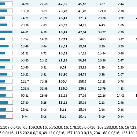
34
27
42
45
3
2
,28
,60
,55
,10
,07
,44
136
8
23
41
121
2
,8
,63
,70
,49
,8
,10
74
29
76
121
28
3
,72
,77
,47
,4
,76
,98
20
7
20
24
4
1
,36
,83
,59
,25
,43
,65
44
4
18
42
39
2
,81
,55
,42
,04
,77
,20
1752
14
1723
3461
1496
3
,20
,87
18
8
13
19
8
0
,46
,64
,01
,74
,20
,90
51
4
10
57
15
0
,31
,72
,53
,12
,64
,66
50
10
21
96
16
1
,80
,12
,29
,56
,86
,47
10
6
9
13
1
1
,60
,31
,03
,32
,89
,20
16
3
18
24
3
1
,22
,31
,30
,73
,38
,07
128
75
105
158
18
5
,7
,38
,4
,7
,23
,76
102
32
126
136
13
4
,8
,98
,0
,1
,79
,33
60
29
32
37
22
14
,31
,99
,55
,05
,26
,03
17
6
13
19
2
1
,30
,25
,25
,03
,23
,48
16
3
8
15
1
0
,91
,06
,61
,04
,66
,36
9
6
8
10
3
0
,74
,05
,60
,41
,09
,44
107.0.0/16, 65.109.0.0/16, 5.75.0.0/16, 178.105.0.0/16, 167.233.0.0/16, 167.235
5.0.0/16, 116.202.0.0/16, 49.12.0.0/16, 157.180.0.0/16, 204.168.0.0/16, 135.181.0