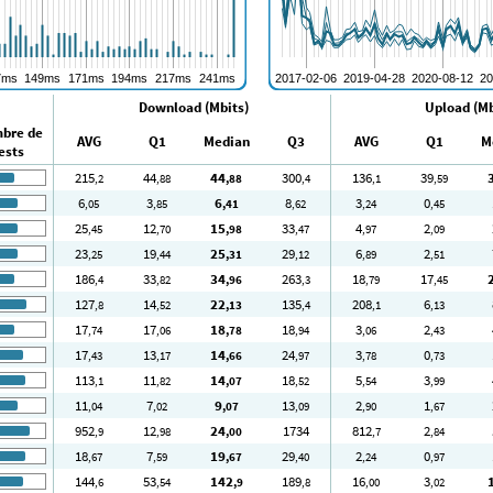
Download (Mbits)
Upload (Mb
bre de
AVG
Q1
Median
Q3
AVG
Q1
M
ests
215
44
44
300
136
39
,2
,88
,88
,4
,1
,59
6
3
6
8
3
0
,05
,85
,41
,62
,24
,45
25
12
15
33
4
2
,45
,70
,98
,47
,97
,09
23
19
25
29
6
2
,25
,44
,31
,12
,89
,51
186
33
34
263
18
17
,4
,82
,96
,3
,79
,45
127
14
22
135
208
6
,8
,52
,13
,4
,1
,13
17
17
18
18
3
2
,74
,06
,78
,94
,06
,43
17
13
14
24
3
0
,43
,17
,66
,97
,78
,73
113
11
14
18
5
3
,1
,82
,07
,52
,54
,99
11
7
9
13
2
1
,04
,02
,07
,09
,90
,67
952
12
24
1734
812
2
,9
,98
,00
,7
,84
18
7
19
29
2
0
,67
,59
,67
,40
,24
,97
144
53
142
189
16
3
,6
,54
,9
,8
,00
,02