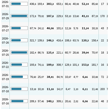
2026-
436
193
383
653
66
40
52
85
17
1
,6
,4
,3
,1
,41
,08
,14
,60
07-31
2026-
172
79
187
229
53
13
41
87
170
2
,8
,02
,8
,5
,10
,60
,33
,19
07-29
2026-
67
24
46
101
12
5
11
18
43
3
,74
,12
,98
,0
,26
,75
,24
,25
07-27
2026-
321
139
146
416
108
63
120
158
22
1
,7
,5
,5
,4
,0
,73
,3
,4
07-26
2026-
182
86
125
221
60
28
39
70
18
1
,4
,73
,4
,1
,77
,85
,04
,97
07-25
2026-
193
74
189
308
129
101
153
181
16
1
,8
,11
,0
,7
,3
,3
,8
,7
07-22
2026-
76
25
38
84
10
4
6
10
72
2
,60
,07
,41
,70
,67
,77
,66
,88
07-19
2026-
13
10
11
14
6
1
6
11
203
7
,18
,20
,18
,17
,47
,10
,11
,48
07-18
2026-
209
57
140
309
20
2
6
22
48
2
,3
,45
,2
,1
,61
,02
,98
,80
07-16