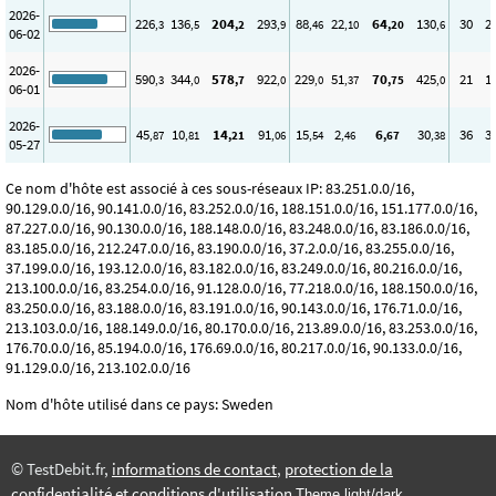
2026-
226
136
204
293
88
22
64
130
30
2
,3
,5
,2
,9
,46
,10
,20
,6
06-02
2026-
590
344
578
922
229
51
70
425
21
1
,3
,0
,7
,0
,0
,37
,75
,0
06-01
2026-
45
10
14
91
15
2
6
30
36
3
,87
,81
,21
,06
,54
,46
,67
,38
05-27
Ce nom d'hôte est associé à ces sous-réseaux IP: 83.251.0.0/16,
90.129.0.0/16, 90.141.0.0/16, 83.252.0.0/16, 188.151.0.0/16, 151.177.0.0/16,
87.227.0.0/16, 90.130.0.0/16, 188.148.0.0/16, 83.248.0.0/16, 83.186.0.0/16,
83.185.0.0/16, 212.247.0.0/16, 83.190.0.0/16, 37.2.0.0/16, 83.255.0.0/16,
37.199.0.0/16, 193.12.0.0/16, 83.182.0.0/16, 83.249.0.0/16, 80.216.0.0/16,
213.100.0.0/16, 83.254.0.0/16, 91.128.0.0/16, 77.218.0.0/16, 188.150.0.0/16,
83.250.0.0/16, 83.188.0.0/16, 83.191.0.0/16, 90.143.0.0/16, 176.71.0.0/16,
213.103.0.0/16, 188.149.0.0/16, 80.170.0.0/16, 213.89.0.0/16, 83.253.0.0/16,
176.70.0.0/16, 85.194.0.0/16, 176.69.0.0/16, 80.217.0.0/16, 90.133.0.0/16,
91.129.0.0/16, 213.102.0.0/16
Nom d'hôte utilisé dans ce pays: Sweden
© TestDebit.fr,
informations de contact
,
protection de la
confidentialité et conditions d'utilisation
Theme light/dark