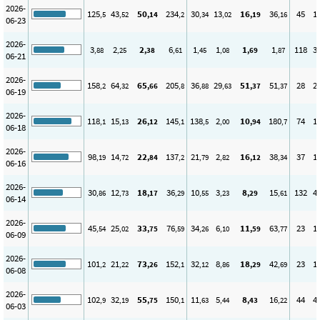
2026-
125
43
50
234
30
13
16
36
45
1
,5
,52
,14
,2
,34
,02
,19
,16
06-23
2026-
3
2
2
6
1
1
1
1
118
3
,88
,25
,38
,61
,45
,08
,69
,87
06-21
2026-
158
64
65
205
36
29
51
51
28
2
,2
,32
,66
,8
,88
,63
,37
,37
06-19
2026-
118
15
26
145
138
2
10
180
74
1
,1
,13
,12
,1
,5
,00
,94
,7
06-18
2026-
98
14
22
137
21
2
16
38
37
1
,19
,72
,84
,2
,79
,82
,12
,34
06-16
2026-
30
12
18
36
10
3
8
15
132
4
,86
,73
,17
,29
,55
,23
,29
,61
06-14
2026-
45
25
33
76
34
6
11
63
23
1
,54
,02
,75
,59
,26
,10
,59
,77
06-09
2026-
101
21
73
152
32
8
18
42
23
1
,2
,22
,26
,1
,12
,86
,29
,69
06-08
2026-
102
32
55
150
11
5
8
16
44
4
,9
,19
,75
,1
,63
,44
,43
,22
06-03