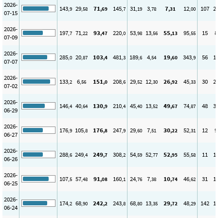
2026-
143
29
71
145
31
3
7
12
107
2
,9
,58
,69
,7
,19
,78
,31
,00
07-15
2026-
197
71
93
220
53
13
55
95
15
8
,7
,22
,47
,0
,98
,56
,13
,55
07-09
2026-
285
20
103
481
189
4
19
343
56
1
,0
,87
,4
,3
,6
,54
,60
,9
07-07
2026-
133
6
151
208
29
12
26
45
30
2
,2
,56
,0
,6
,52
,30
,92
,33
07-02
2026-
146
40
130
210
45
13
49
74
48
3
,4
,64
,9
,4
,40
,52
,67
,87
06-29
2026-
176
105
176
247
29
7
30
52
12
9
,9
,8
,8
,9
,60
,51
,22
,31
06-27
2026-
288
249
249
308
54
52
52
55
11
1
,6
,4
,7
,2
,59
,77
,95
,58
06-26
2026-
107
57
91
160
24
7
10
46
31
1
,5
,48
,08
,1
,76
,38
,74
,62
06-25
2026-
174
68
242
243
68
13
29
48
142
1
,2
,90
,2
,8
,80
,35
,72
,29
06-24