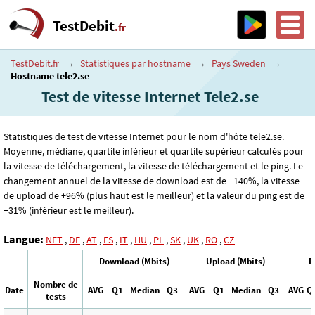
TestDebit
.fr
TestDebit.fr
→
Statistiques par hostname
→
Pays Sweden
→
Hostname tele2.se
Test de vitesse Internet Tele2.se
Statistiques de test de vitesse Internet pour le nom d'hôte tele2.se.
Moyenne, médiane, quartile inférieur et quartile supérieur calculés pour
la vitesse de téléchargement, la vitesse de téléchargement et le ping. Le
changement annuel de la vitesse de download est de +140%, la vitesse
de upload de +96% (plus haut est le meilleur) et la valeur du ping est de
+31% (inférieur est le meilleur).
Langue:
NET
,
DE
,
AT
,
ES
,
IT
,
HU
,
PL
,
SK
,
UK
,
RO
,
CZ
Download (Mbits)
Upload (Mbits)
P
Nombre de
Date
AVG
Q1
Median
Q3
AVG
Q1
Median
Q3
AVG
Q
tests