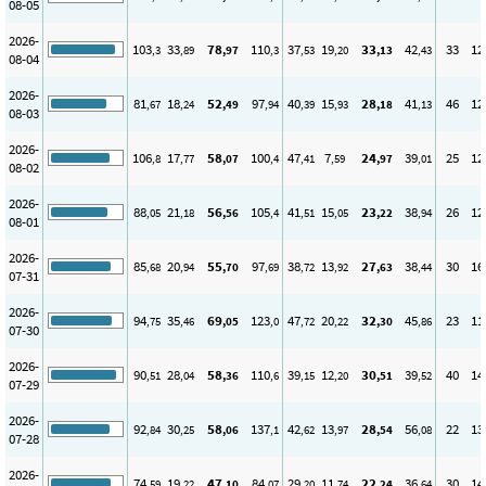
08-05
2026-
103
33
78
110
37
19
33
42
33
12
,3
,89
,97
,3
,53
,20
,13
,43
08-04
2026-
81
18
52
97
40
15
28
41
46
12
,67
,24
,49
,94
,39
,93
,18
,13
08-03
2026-
106
17
58
100
47
7
24
39
25
12
,8
,77
,07
,4
,41
,59
,97
,01
08-02
2026-
88
21
56
105
41
15
23
38
26
12
,05
,18
,56
,4
,51
,05
,22
,94
08-01
2026-
85
20
55
97
38
13
27
38
30
16
,68
,94
,70
,69
,72
,92
,63
,44
07-31
2026-
94
35
69
123
47
20
32
45
23
11
,75
,46
,05
,0
,72
,22
,30
,86
07-30
2026-
90
28
58
110
39
12
30
39
40
14
,51
,04
,36
,6
,15
,20
,51
,52
07-29
2026-
92
30
58
137
42
13
28
56
22
13
,84
,25
,06
,1
,62
,97
,54
,08
07-28
2026-
74
19
47
84
29
11
22
36
30
14
,59
,22
,10
,07
,20
,74
,24
,64