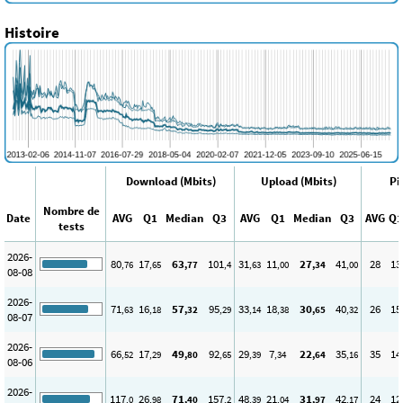
Histoire
Download (Mbits)
Upload (Mbits)
Pi
Nombre de
Date
AVG
Q1
Median
Q3
AVG
Q1
Median
Q3
AVG
Q1
tests
2026-
80
17
63
101
31
11
27
41
28
13
,76
,65
,77
,4
,63
,00
,34
,00
08-08
2026-
71
16
57
95
33
18
30
40
26
15
,63
,18
,32
,29
,14
,38
,65
,32
08-07
2026-
66
17
49
92
29
7
22
35
35
14
,52
,29
,80
,65
,39
,34
,64
,16
08-06
2026-
117
26
71
157
48
21
31
42
24
12
,0
,98
,40
,2
,39
,04
,97
,17