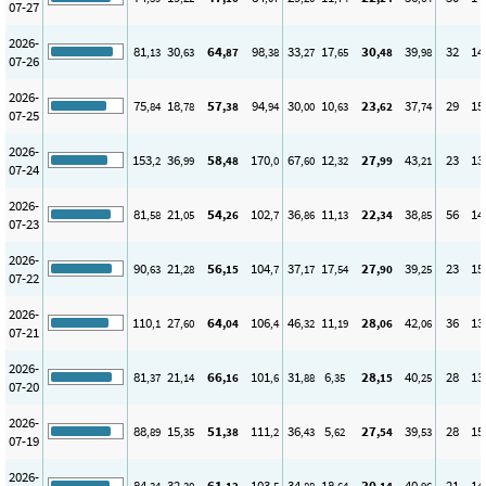
07-27
2026-
81
30
64
98
33
17
30
39
32
14
,13
,63
,87
,38
,27
,65
,48
,98
07-26
2026-
75
18
57
94
30
10
23
37
29
15
,84
,78
,38
,94
,00
,63
,62
,74
07-25
2026-
153
36
58
170
67
12
27
43
23
13
,2
,99
,48
,0
,60
,32
,99
,21
07-24
2026-
81
21
54
102
36
11
22
38
56
14
,58
,05
,26
,7
,86
,13
,34
,85
07-23
2026-
90
21
56
104
37
17
27
39
23
15
,63
,28
,15
,7
,17
,54
,90
,25
07-22
2026-
110
27
64
106
46
11
28
42
36
13
,1
,60
,04
,4
,32
,19
,06
,06
07-21
2026-
81
21
66
101
31
6
28
40
28
13
,37
,14
,16
,6
,88
,35
,15
,25
07-20
2026-
88
15
51
111
36
5
27
39
28
15
,89
,35
,38
,2
,43
,62
,54
,53
07-19
2026-
84
32
61
103
34
18
30
40
21
14