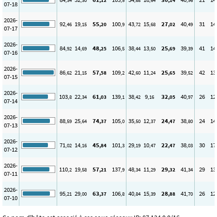
,34
,30
,12
,5
,88
,64
,14
,96
07-18
2026-
92
19
55
100
43
15
27
40
31
14
,46
,15
,20
,9
,72
,68
,02
,49
07-17
2026-
84
14
48
106
38
13
25
39
41
14
,92
,69
,25
,5
,44
,50
,69
,39
07-16
2026-
86
21
57
109
42
11
25
39
42
13
,62
,15
,58
,2
,60
,24
,65
,52
07-15
2026-
103
22
61
139
38
9
32
40
26
12
,8
,34
,03
,1
,42
,16
,05
,97
07-14
2026-
88
25
74
105
35
12
24
38
24
14
,59
,64
,37
,0
,50
,37
,47
,80
07-13
2026-
71
14
45
101
29
10
22
38
30
17
,02
,16
,84
,3
,19
,47
,47
,03
07-12
2026-
110
19
57
137
48
11
29
41
29
13
,2
,58
,21
,9
,34
,29
,32
,34
07-11
2026-
95
29
63
106
40
15
28
41
26
12
,21
,00
,37
,8
,84
,39
,88
,70
07-10