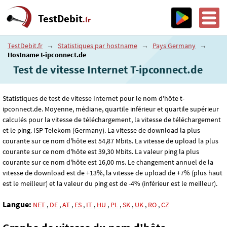
TestDebit
.fr
TestDebit.fr
→
Statistiques par hostname
→
Pays Germany
→
Hostname t-ipconnect.de
Test de vitesse Internet T-ipconnect.de
Statistiques de test de vitesse Internet pour le nom d'hôte t-
ipconnect.de. Moyenne, médiane, quartile inférieur et quartile supérieur
calculés pour la vitesse de téléchargement, la vitesse de téléchargement
et le ping. ISP Telekom (Germany). La vitesse de download la plus
courante sur ce nom d'hôte est 54
,87
Mbits. La vitesse de upload la plus
courante sur ce nom d'hôte est 39
,30
Mbits. La valeur ping la plus
courante sur ce nom d'hôte est 16
,00
ms. Le changement annuel de la
vitesse de download est de +13%, la vitesse de upload de +7% (plus haut
est le meilleur) et la valeur du ping est de -4% (inférieur est le meilleur).
Langue:
NET
,
DE
,
AT
,
ES
,
IT
,
HU
,
PL
,
SK
,
UK
,
RO
,
CZ