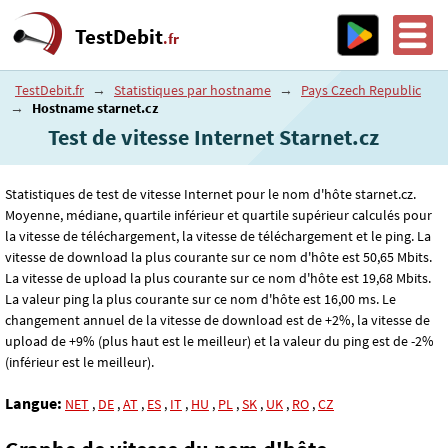
TestDebit
.fr
TestDebit.fr
→
Statistiques par hostname
→
Pays Czech Republic
→
Hostname starnet.cz
Test de vitesse Internet Starnet.cz
Statistiques de test de vitesse Internet pour le nom d'hôte starnet.cz.
Moyenne, médiane, quartile inférieur et quartile supérieur calculés pour
la vitesse de téléchargement, la vitesse de téléchargement et le ping. La
vitesse de download la plus courante sur ce nom d'hôte est 50
,65
Mbits.
La vitesse de upload la plus courante sur ce nom d'hôte est 19
,68
Mbits.
La valeur ping la plus courante sur ce nom d'hôte est 16
,00
ms. Le
changement annuel de la vitesse de download est de +2%, la vitesse de
upload de +9% (plus haut est le meilleur) et la valeur du ping est de -2%
(inférieur est le meilleur).
Langue:
NET
,
DE
,
AT
,
ES
,
IT
,
HU
,
PL
,
SK
,
UK
,
RO
,
CZ