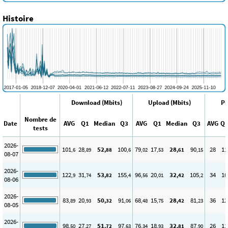
Histoire
Download (Mbits)
Upload (Mbits)
Pi
Nombre de
Date
AVG
Q1
Median
Q3
AVG
Q1
Median
Q3
AVG
Q
tests
2026-
101
28
52
100
79
17
28
90
28
11
,6
,89
,88
,6
,02
,53
,61
,15
08-07
2026-
122
31
53
155
96
20
32
105
34
10
,9
,74
,82
,4
,56
,01
,42
,2
08-06
2026-
83
20
50
91
68
15
28
81
36
12
,89
,93
,32
,06
,48
,75
,42
,23
08-05
2026-
98
27
51
97
76
18
32
87
26
11
,50
,27
,72
,63
,34
,93
,81
,90