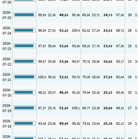
07-26
2026-
89
22
48
85
69
15
24
57
30
12
,59
,05
,03
,96
,55
,71
,73
,05
07-25
2026-
88
27
52
100
62
17
23
68
26
11
,54
,91
,32
,9
,02
,24
,52
,72
07-24
2026-
97
30
52
93
69
17
23
67
25
12
,87
,69
,68
,56
,20
,75
,92
,05
07-23
2026-
99
33
53
94
75
18
32
93
23
10
,57
,65
,98
,57
,76
,95
,06
,17
07-22
2026-
100
30
52
93
75
16
27
82
26
11
,8
,02
,92
,76
,09
,54
,65
,64
07-21
2026-
98
20
46
91
79
15
25
93
32
12
,02
,47
,95
,26
,44
,28
,15
,08
07-20
2026-
97
25
51
109
66
13
26
94
27
12
,37
,78
,45
,1
,77
,39
,84
,22
07-19
2026-
93
23
49
90
73
13
25
82
29
12
,48
,58
,44
,38
,92
,54
,78
,12
07-18
2026-
101
26
51
90
74
15
25
77
33
11