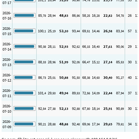
,1
,54
,03
,60
,76
,02
,79
,03
07-17
2026-
85
28
48
86
58
16
22
54
26
12
,78
,94
,83
,86
,25
,28
,82
,78
07-16
2026-
100
25
53
93
69
14
26
83
57
11
,1
,19
,10
,44
,51
,46
,58
,34
07-15
2026-
90
28
52
92
66
16
27
90
29
11
,38
,11
,93
,62
,15
,40
,61
,06
07-14
2026-
88
28
51
92
66
15
27
85
30
11
,33
,96
,99
,05
,47
,12
,14
,53
07-13
2026-
86
25
50
91
68
14
30
91
40
12
,73
,01
,88
,50
,38
,60
,40
,27
07-12
2026-
101
29
49
89
72
14
22
87
37
12
,4
,50
,94
,53
,56
,09
,44
,94
07-11
2026-
92
27
52
92
67
18
25
90
30
12
,54
,38
,13
,88
,80
,14
,91
,89
07-10
2026-
90
28
48
92
69
17
29
79
34
12
,21
,88
,88
,48
,06
,34
,65
,61
07-09