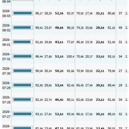
08-04
2026-
96
28
52
92
70
17
31
80
37
12
,17
,29
,58
,37
,92
,45
,61
,66
08-03
2026-
99
23
48
96
74
15
28
81
49
12
,42
,07
,88
,25
,26
,66
,68
,16
08-02
2026-
61
19
43
77
45
13
22
51
31
13
,83
,89
,61
,87
,30
,78
,86
,39
08-01
2026-
96
27
53
100
70
20
33
93
34
11
,44
,88
,10
,4
,66
,27
,02
,15
07-31
2026-
90
26
50
91
70
19
32
79
27
11
,04
,24
,20
,66
,99
,03
,21
,98
07-30
2026-
92
29
53
92
65
17
30
89
29
11
,89
,65
,04
,43
,49
,49
,82
,44
07-29
2026-
82
22
46
85
62
13
23
61
34
12
,24
,74
,46
,11
,08
,89
,62
,06
07-28
2026-
93
27
52
93
66
17
30
88
32
12
,12
,81
,82
,35
,31
,82
,26
,29
07-27
2026-
81
23
47
86
61
13
23
56
33
13
,84
,68
,55
,58
,09
,98
,49
,03