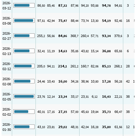
2026-
86
85
87
87
94
93
94
94
3
3
,50
,45
,32
,96
,20
,88
,78
,81
03-12
2026-
97
42
75
88
73
13
54
92
16
5
,51
,94
,47
,44
,74
,30
,19
,45
03-08
2026-
255
56
84
368
260
57
93
379
3
2
,2
,56
,86
,7
,4
,71
,34
,6
02-27
2026-
32
11
14
35
43
15
36
65
6
3
,41
,19
,63
,85
,82
,14
,88
,55
02-13
2026-
205
94
214
261
160
82
85
268
28
6
,0
,11
,1
,2
,7
,06
,13
,1
02-12
2026-
24
10
16
34
38
10
17
56
42
1
,46
,43
,00
,26
,96
,80
,28
,28
02-08
2026-
23
12
23
33
23
6
16
22
38
6
,76
,14
,34
,17
,31
,12
,43
,21
02-05
2026-
40
17
27
57
45
19
35
66
38
7
,31
,15
,35
,00
,63
,84
,73
,47
02-02
2026-
43
23
29
48
42
16
35
61
12
1
,10
,81
,02
,31
,04
,28
,80
,56
01-30