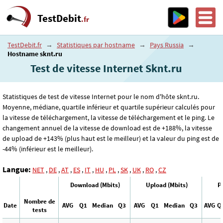
TestDebit
.fr
TestDebit.fr
→
Statistiques par hostname
→
Pays Russia
→
Hostname sknt.ru
Test de vitesse Internet Sknt.ru
Statistiques de test de vitesse Internet pour le nom d'hôte sknt.ru.
Moyenne, médiane, quartile inférieur et quartile supérieur calculés pour
la vitesse de téléchargement, la vitesse de téléchargement et le ping. Le
changement annuel de la vitesse de download est de +188%, la vitesse
de upload de +143% (plus haut est le meilleur) et la valeur du ping est de
-44% (inférieur est le meilleur).
Langue:
NET
,
DE
,
AT
,
ES
,
IT
,
HU
,
PL
,
SK
,
UK
,
RO
,
CZ
Download (Mbits)
Upload (Mbits)
P
Nombre de
Date
AVG
Q1
Median
Q3
AVG
Q1
Median
Q3
AVG
Q
tests