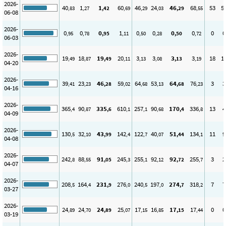
2026-
40
1
1
60
46
24
46
68
53
5
,83
,27
,42
,69
,29
,03
,29
,55
06-08
2026-
0
0
0
1
0
0
0
0
0
0
,95
,78
,95
,11
,50
,28
,50
,72
06-03
2026-
19
18
19
20
3
3
3
3
18
1
,49
,87
,49
,11
,13
,08
,13
,19
04-20
2026-
39
23
46
59
64
53
64
76
3
3
,41
,23
,28
,02
,68
,13
,68
,23
04-16
2026-
365
90
335
610
257
90
170
336
13
4
,4
,87
,6
,1
,1
,68
,4
,8
04-09
2026-
130
32
43
142
122
40
51
134
11
9
,5
,10
,99
,4
,7
,07
,44
,1
04-08
2026-
242
88
91
245
255
92
92
255
3
2
,8
,55
,05
,3
,1
,12
,72
,7
04-07
2026-
208
164
231
276
240
197
274
318
7
7
,5
,4
,9
,0
,5
,0
,7
,2
03-27
2026-
24
24
24
25
17
16
17
17
0
0
,89
,70
,89
,07
,15
,85
,15
,44
03-19