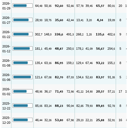
2026-
64
50
92
92
57
39
65
80
20
1
,48
,35
,60
,66
,78
,45
,57
,01
01-29
2026-
28
18
35
42
13
3
4
19
8
7
,93
,75
,60
,44
,41
,20
,34
,09
01-27
2026-
302
148
336
491
268
1
135
402
9
5
,7
,0
,6
,3
,2
,25
,6
,6
01-22
2026-
181
45
48
250
178
41
56
254
5
4
,1
,49
,87
,5
,2
,09
,67
,6
01-12
2026-
135
63
86
159
129
67
93
155
8
7
,4
,16
,95
,2
,4
,46
,22
,2
01-08
2026-
121
67
82
87
134
52
83
91
5
2
,6
,08
,70
,03
,6
,63
,97
,35
01-06
2026-
48
36
71
72
41
14
20
57
17
1
,95
,17
,45
,98
,22
,90
,57
,21
01-02
2025-
85
83
88
90
82
79
89
92
8
5
,05
,24
,23
,04
,85
,93
,85
,78
12-22
2025-
46
32
53
67
29
22
25
32
16
8
,44
,26
,80
,98
,23
,21
,88
,91
12-20