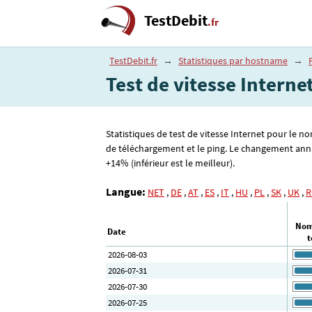
TestDebit
.fr
TestDebit.fr
→
Statistiques par hostname
→
Test de vitesse Interne
Statistiques de test de vitesse Internet pour le n
de téléchargement et le ping. Le changement annue
+14% (inférieur est le meilleur).
Langue:
NET
,
DE
,
AT
,
ES
,
IT
,
HU
,
PL
,
SK
,
UK
,
R
Nom
Date
t
2026-08-03
2026-07-31
2026-07-30
2026-07-25