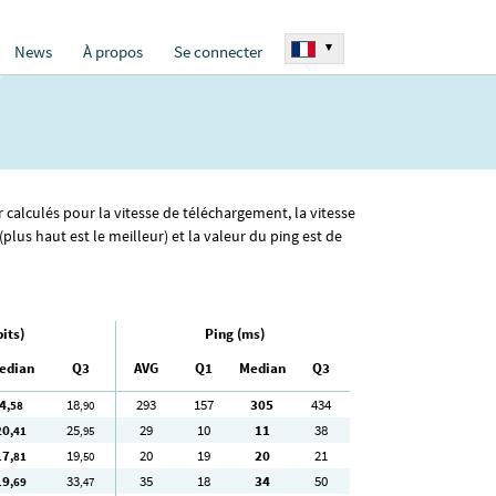
▾
News
À propos
Se connecter
r calculés pour la vitesse de téléchargement, la vitesse
us haut est le meilleur) et la valeur du ping est de
its)
Ping (ms)
edian
Q3
AVG
Q1
Median
Q3
4
18
293
157
305
434
,58
,90
20
25
29
10
11
38
,41
,95
17
19
20
19
20
21
,81
,50
19
33
35
18
34
50
,69
,47