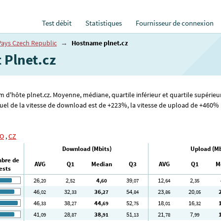
Test débit
Statistiques
Fournisseur de connexion
Pays Czech Republic
→
Hostname plnet.cz
t Plnet.cz
om d'hôte plnet.cz. Moyenne, médiane, quartile inférieur et quartile supérieu
l de la vitesse de download est de +223%, la vitesse de upload de +460% (pl
O
,
CZ
Download (Mbits)
Upload (Mb
bre de
AVG
Q1
Median
Q3
AVG
Q1
M
ests
26
2
4
39
12
2
,20
,52
,60
,07
,64
,35
46
32
36
54
23
20
,02
,33
,27
,84
,86
,05
46
38
44
52
18
16
,33
,27
,69
,75
,01
,32
41
28
38
51
21
7
,09
,87
,91
,13
,78
,99