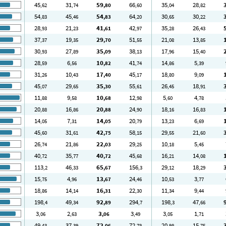
45
31
59
66
35
28
,62
,74
,80
,60
,04
,82
54
45
54
64
30
30
,83
,46
,83
,20
,65
,22
28
21
41
42
35
26
,93
,23
,61
,97
,28
,43
37
19
29
51
21
13
,37
,35
,70
,55
,08
,85
30
27
35
38
17
15
,93
,89
,09
,13
,96
,40
28
6
10
41
14
5
,59
,56
,82
,74
,86
,39
31
10
17
45
18
9
,26
,43
,40
,17
,80
,09
45
29
35
55
26
18
,07
,65
,30
,61
,45
,91
11
9
10
12
5
4
,88
,58
,68
,98
,60
,78
20
16
20
24
18
16
,88
,86
,88
,90
,16
,83
14
7
14
20
13
6
,05
,31
,05
,79
,23
,69
45
31
42
58
29
21
,60
,61
,75
,15
,55
,60
26
21
22
29
10
5
,74
,86
,03
,25
,18
,45
40
35
40
45
16
14
,72
,77
,72
,68
,21
,08
113
46
65
156
29
18
,2
,33
,67
,3
,12
,29
15
4
13
24
10
3
,75
,96
,67
,46
,53
,77
18
14
16
22
11
9
,86
,14
,31
,30
,34
,44
198
49
92
294
198
47
,4
,34
,89
,7
,3
,66
3
2
3
3
3
1
,06
,63
,06
,49
,05
,71
49
37
72
72
20
15
,43
,39
,06
,78
,98
,75