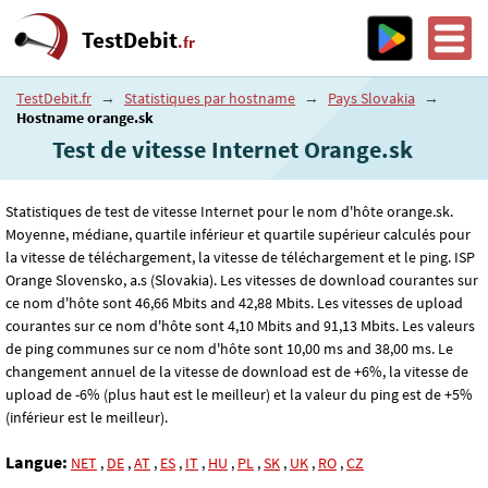
TestDebit
.fr
TestDebit.fr
→
Statistiques par hostname
→
Pays Slovakia
→
Hostname orange.sk
Test de vitesse Internet Orange.sk
Statistiques de test de vitesse Internet pour le nom d'hôte orange.sk.
Moyenne, médiane, quartile inférieur et quartile supérieur calculés pour
la vitesse de téléchargement, la vitesse de téléchargement et le ping. ISP
Orange Slovensko, a.s (Slovakia). Les vitesses de download courantes sur
ce nom d'hôte sont 46
,66
Mbits and 42
,88
Mbits. Les vitesses de upload
courantes sur ce nom d'hôte sont 4
,10
Mbits and 91
,13
Mbits. Les valeurs
de ping communes sur ce nom d'hôte sont 10
,00
ms and 38
,00
ms. Le
changement annuel de la vitesse de download est de +6%, la vitesse de
upload de -6% (plus haut est le meilleur) et la valeur du ping est de +5%
(inférieur est le meilleur).
Langue:
NET
,
DE
,
AT
,
ES
,
IT
,
HU
,
PL
,
SK
,
UK
,
RO
,
CZ