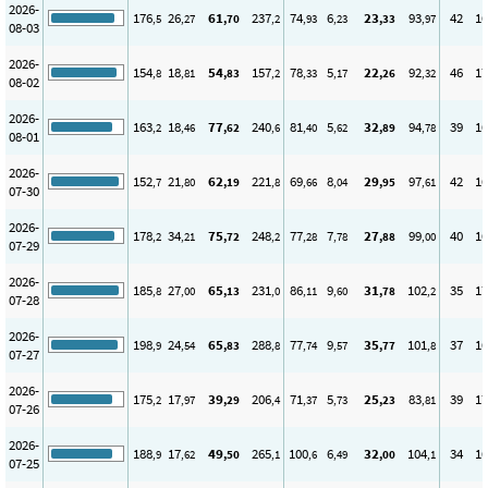
2026-
176
26
61
237
74
6
23
93
42
16
,5
,27
,70
,2
,93
,23
,33
,97
08-03
2026-
154
18
54
157
78
5
22
92
46
17
,8
,81
,83
,2
,33
,17
,26
,32
08-02
2026-
163
18
77
240
81
5
32
94
39
16
,2
,46
,62
,6
,40
,62
,89
,78
08-01
2026-
152
21
62
221
69
8
29
97
42
16
,7
,80
,19
,8
,66
,04
,95
,61
07-30
2026-
178
34
75
248
77
7
27
99
40
16
,2
,21
,72
,2
,28
,78
,88
,00
07-29
2026-
185
27
65
231
86
9
31
102
35
17
,8
,00
,13
,0
,11
,60
,78
,2
07-28
2026-
198
24
65
288
77
9
35
101
37
16
,9
,54
,83
,8
,74
,57
,77
,8
07-27
2026-
175
17
39
206
71
5
25
83
39
17
,2
,97
,29
,4
,37
,73
,23
,81
07-26
2026-
188
17
49
265
100
6
32
104
34
16
,9
,62
,50
,1
,6
,49
,00
,1
07-25