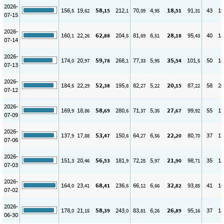
2026-
156
19
58
212
70
4
18
91
43
19
,5
,62
,15
,1
,09
,95
,51
,31
07-15
2026-
160
22
62
204
81
6
28
95
40
18
,1
,26
,88
,5
,69
,51
,18
,43
07-14
2026-
174
20
59
268
77
5
35
101
50
16
,0
,97
,78
,1
,33
,95
,54
,5
07-13
2026-
184
22
52
195
82
5
20
87
58
20
,5
,29
,38
,8
,27
,22
,15
,22
07-12
2026-
169
18
58
280
71
5
27
99
55
17
,9
,86
,69
,6
,37
,35
,67
,92
07-09
2026-
137
17
53
150
64
6
22
80
37
17
,9
,88
,47
,6
,27
,56
,20
,70
07-06
2026-
151
20
56
181
72
5
21
98
35
15
,3
,46
,53
,9
,25
,97
,90
,71
07-03
2026-
164
23
68
236
66
6
32
93
41
16
,0
,41
,41
,6
,12
,66
,82
,85
07-02
2026-
178
21
58
243
83
6
26
95
37
15
,0
,15
,39
,0
,81
,26
,89
,16
06-30