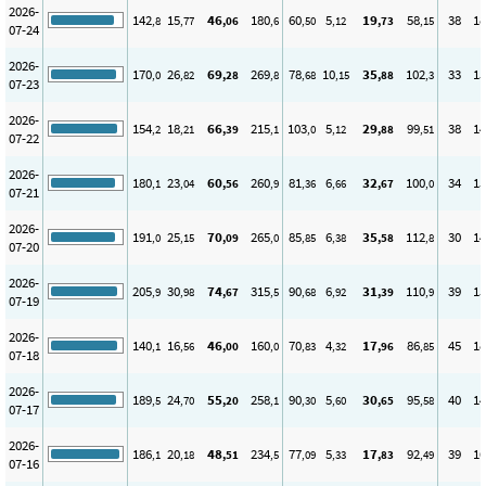
2026-
142
15
46
180
60
5
19
58
38
18
,8
,77
,06
,6
,50
,12
,73
,15
07-24
2026-
170
26
69
269
78
10
35
102
33
15
,0
,82
,28
,8
,68
,15
,88
,3
07-23
2026-
154
18
66
215
103
5
29
99
38
14
,2
,21
,39
,1
,0
,12
,88
,51
07-22
2026-
180
23
60
260
81
6
32
100
34
15
,1
,04
,56
,9
,36
,66
,67
,0
07-21
2026-
191
25
70
265
85
6
35
112
30
14
,0
,15
,09
,0
,85
,38
,58
,8
07-20
2026-
205
30
74
315
90
6
31
110
39
15
,9
,98
,67
,5
,68
,92
,39
,9
07-19
2026-
140
16
46
160
70
4
17
86
45
18
,1
,56
,00
,0
,83
,32
,96
,85
07-18
2026-
189
24
55
258
90
5
30
95
40
14
,5
,70
,20
,1
,30
,60
,65
,58
07-17
2026-
186
20
48
234
77
5
17
92
39
16
,1
,18
,51
,5
,09
,33
,83
,49
07-16