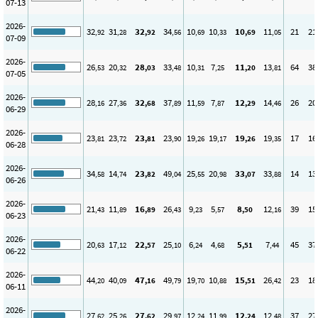
07-13
2026-
32
31
32
34
10
10
10
11
21
21
,92
,28
,92
,56
,69
,33
,69
,05
07-09
2026-
26
20
28
33
10
7
11
13
64
38
,53
,32
,03
,48
,31
,25
,20
,81
07-05
2026-
28
27
32
37
11
7
12
14
26
20
,16
,36
,68
,89
,59
,87
,29
,46
06-29
2026-
23
23
23
23
19
19
19
19
17
16
,81
,72
,81
,90
,26
,17
,26
,35
06-28
2026-
34
14
23
49
25
20
33
33
14
13
,58
,74
,82
,04
,55
,98
,07
,88
06-26
2026-
21
11
16
26
9
5
8
12
39
15
,43
,89
,89
,43
,23
,57
,50
,16
06-23
2026-
20
17
22
25
6
4
5
7
45
37
,63
,12
,57
,10
,24
,68
,51
,44
06-22
2026-
44
40
47
49
19
10
15
26
23
18
,20
,09
,16
,79
,70
,88
,51
,42
06-11
2026-
27
25
27
29
12
11
12
12
37
27
,62
,26
,62
,97
,24
,99
,24
,48