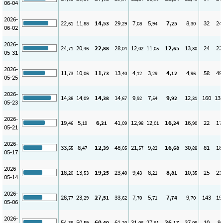
06-04
2026-
22
11
14
29
7
5
7
8
32
24
,61
,88
,53
,29
,08
,94
,25
,30
06-02
2026-
24
20
22
28
12
11
12
13
24
22
,71
,46
,88
,04
,02
,05
,65
,30
05-31
2026-
11
10
11
13
4
3
4
4
58
49
,73
,06
,73
,40
,12
,29
,12
,96
05-25
2026-
14
14
14
14
9
7
9
12
160
13
,38
,09
,38
,67
,92
,54
,92
,31
05-23
2026-
19
5
6
41
12
12
16
16
22
17
,46
,19
,21
,09
,98
,01
,24
,90
05-21
2026-
33
8
12
48
21
9
16
30
81
18
,55
,47
,39
,05
,57
,82
,68
,88
05-17
2026-
18
13
19
23
9
8
8
10
25
21
,20
,53
,25
,40
,43
,21
,81
,35
05-14
2026-
28
23
27
33
7
5
7
9
143
19
,77
,29
,51
,62
,70
,71
,74
,70
05-06
2026-
54
50
60
61
31
27
36
37
10
9
,39
,59
,40
,20
,06
,61
,17
,06