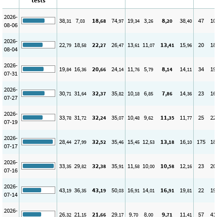
tests
2026-
38
7
18
74
19
3
8
38
47
10
,31
,03
,68
,97
,34
,26
,20
,40
08-06
2026-
22
18
22
26
13
11
13
15
20
18
,79
,58
,27
,47
,61
,07
,41
,96
08-04
2026-
19
16
20
24
11
5
8
14
34
19
,84
,36
,66
,14
,76
,79
,14
,11
07-31
2026-
30
31
32
35
10
6
7
14
23
16
,71
,64
,37
,82
,18
,85
,86
,36
07-27
2026-
33
31
32
35
10
9
11
11
25
22
,78
,72
,24
,07
,48
,62
,35
,77
07-19
2026-
28
27
32
35
15
12
13
16
175
18
,44
,99
,52
,46
,45
,53
,18
,10
07-17
2026-
33
29
32
35
11
10
10
12
23
20
,35
,82
,38
,91
,58
,00
,58
,16
07-16
2026-
43
36
43
50
16
14
16
19
22
19
,19
,35
,19
,03
,91
,01
,91
,81
07-14
2026-
26
21
21
29
9
8
9
11
57
41
,32
,15
,66
,17
,70
,00
,71
,41