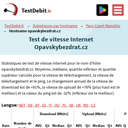
TestDebit
.fr
TestDebit.fr
→
Statistiques par hostname
→
Pays Czech Republic
→
Hostname opavskybezdrat.cz
Test de vitesse Internet
Opavskybezdrat.cz
Statistiques de test de vitesse Internet pour le nom d'hôte
opavskybezdrat.cz. Moyenne, médiane, quartile inférieur et quartile
supérieur calculés pour la vitesse de téléchargement, la vitesse de
téléchargement et le ping. Le changement annuel de la vitesse de
download est de +91%, la vitesse de upload de +76% (plus haut est le
meilleur) et la valeur du ping est de -32% (inférieur est le meilleur).
Langue:
NET
,
DE
,
AT
,
ES
,
IT
,
HU
,
PL
,
SK
,
UK
,
RO
,
CZ
Download (Mbits)
Upload (Mbits)
Pi
Nombre de
Date
AVG
Q1
Median
Q3
AVG
Q1
Median
Q3
AVG
Q1