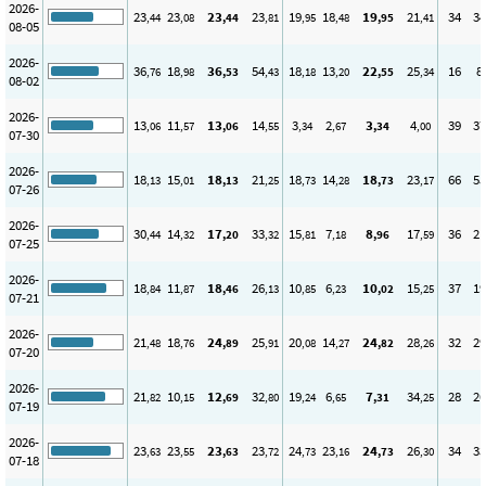
2026-
23
23
23
23
19
18
19
21
34
34
,44
,08
,44
,81
,95
,48
,95
,41
08-05
2026-
36
18
36
54
18
13
22
25
16
8
,76
,98
,53
,43
,18
,20
,55
,34
08-02
2026-
13
11
13
14
3
2
3
4
39
37
,06
,57
,06
,55
,34
,67
,34
,00
07-30
2026-
18
15
18
21
18
14
18
23
66
55
,13
,01
,13
,25
,73
,28
,73
,17
07-26
2026-
30
14
17
33
15
7
8
17
36
21
,44
,32
,20
,32
,81
,18
,96
,59
07-25
2026-
18
11
18
26
10
6
10
15
37
19
,84
,87
,46
,13
,85
,23
,02
,25
07-21
2026-
21
18
24
25
20
14
24
28
32
29
,48
,76
,89
,91
,08
,27
,82
,26
07-20
2026-
21
10
12
32
19
6
7
34
28
26
,82
,15
,69
,80
,24
,65
,31
,25
07-19
2026-
23
23
23
23
24
23
24
26
34
33
,63
,55
,63
,72
,73
,16
,73
,30
07-18