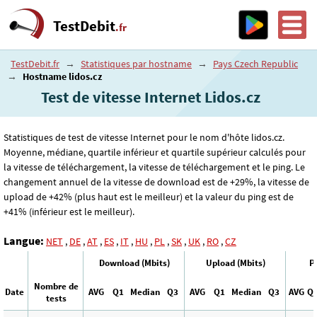
TestDebit
.fr
TestDebit.fr
→
Statistiques par hostname
→
Pays Czech Republic
→
Hostname lidos.cz
Test de vitesse Internet Lidos.cz
Statistiques de test de vitesse Internet pour le nom d'hôte lidos.cz.
Moyenne, médiane, quartile inférieur et quartile supérieur calculés pour
la vitesse de téléchargement, la vitesse de téléchargement et le ping. Le
changement annuel de la vitesse de download est de +29%, la vitesse de
upload de +42% (plus haut est le meilleur) et la valeur du ping est de
+41% (inférieur est le meilleur).
Langue:
NET
,
DE
,
AT
,
ES
,
IT
,
HU
,
PL
,
SK
,
UK
,
RO
,
CZ
Download (Mbits)
Upload (Mbits)
P
Nombre de
Date
AVG
Q1
Median
Q3
AVG
Q1
Median
Q3
AVG
Q
tests