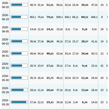
2026-
48
31
51
69
32
15
30
47
14
11
,75
,04
,91
,62
,04
,49
,45
,00
06-20
2026-
363
74
79
509
340
68
84
484
8
7
,1
,83
,01
,4
,2
,21
,51
,3
06-10
2026-
14
12
14
15
8
7
9
9
24
11
,08
,30
,31
,98
,02
,16
,28
,50
06-05
2026-
36
27
36
46
27
15
28
41
14
14
,98
,68
,95
,25
,91
,27
,97
,61
06-02
2026-
49
34
48
63
33
17
34
50
12
8
,90
,30
,05
,66
,24
,00
,48
,72
06-01
2026-
26
13
17
35
17
8
9
23
41
36
,79
,97
,61
,02
,91
,15
,18
,31
05-31
2026-
35
16
21
48
19
10
11
24
20
16
,78
,34
,75
,21
,93
,70
,46
,93
05-30
2026-
28
11
20
37
20
6
13
28
23
15
,53
,53
,04
,05
,92
,35
,84
,40
05-29
2026-
27
12
19
34
11
2
6
14
23
18
,66
,91
,33
,08
,08
,49
,34
,93
05-28