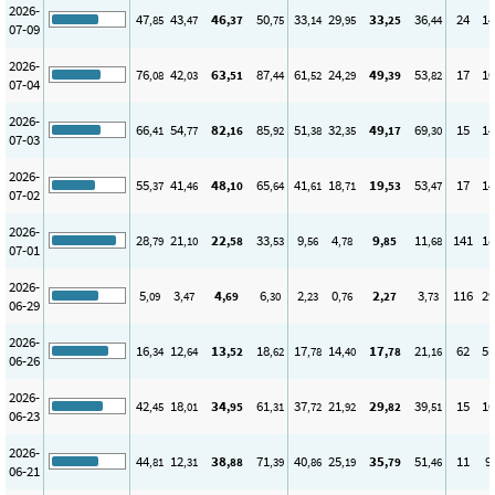
2026-
47
43
46
50
33
29
33
36
24
14
,85
,47
,37
,75
,14
,95
,25
,44
07-09
2026-
76
42
63
87
61
24
49
53
17
10
,08
,03
,51
,44
,52
,29
,39
,82
07-04
2026-
66
54
82
85
51
32
49
69
15
14
,41
,77
,16
,92
,38
,35
,17
,30
07-03
2026-
55
41
48
65
41
18
19
53
17
14
,37
,46
,10
,64
,61
,71
,53
,47
07-02
2026-
28
21
22
33
9
4
9
11
141
18
,79
,10
,58
,53
,56
,78
,85
,68
07-01
2026-
5
3
4
6
2
0
2
3
116
29
,09
,47
,69
,30
,23
,76
,27
,73
06-29
2026-
16
12
13
18
17
14
17
21
62
51
,34
,64
,52
,62
,78
,40
,78
,16
06-26
2026-
42
18
34
61
37
21
29
39
15
16
,45
,01
,95
,31
,72
,92
,82
,51
06-23
2026-
44
12
38
71
40
25
35
51
11
9
,81
,31
,88
,39
,86
,19
,79
,46
06-21