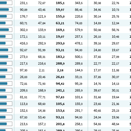
231
72
185
343
30
22
,1
,67
,1
,5
,38
,76
90
43
59
86
34
10
,89
,45
,97
,45
,95
,73
176
121
155
220
30
25
,7
,9
,0
,8
,14
,78
60
47
63
74
14
12
,71
,84
,21
,83
,59
,04
302
133
169
579
50
56
,0
,9
,1
,9
,08
,76
172
10
19
257
26
10
,1
,11
,07
,5
,10
,48
416
292
293
478
39
29
,3
,9
,0
,1
,16
,57
92
91
93
94
24
19
,67
,99
,31
,00
,80
,67
273
68
183
500
37
27
,0
,31
,2
,1
,65
,09
217
216
288
289
22
22
,5
,6
,9
,8
,77
,17
97
2
2
144
17
11
,30
,11
,18
,9
,07
,08
26
20
26
33
37
30
,83
,45
,83
,21
,85
,37
72
71
94
95
14
14
,81
,93
,42
,29
,76
,13
209
168
241
265
39
30
,5
,9
,1
,9
,67
,31
81
77
97
101
31
19
,51
,71
,83
,6
,68
,64
113
68
105
155
23
21
,8
,60
,6
,0
,65
,36
152
14
153
291
40
25
,5
,38
,6
,7
,65
,23
67
53
93
94
24
19
,50
,40
,31
,50
,04
,96
213
157
201
258
54
48
,5
,2
,8
,1
,55
,54
205
161
289
290
29
25
,0
,6
,3
,6
,37
,86