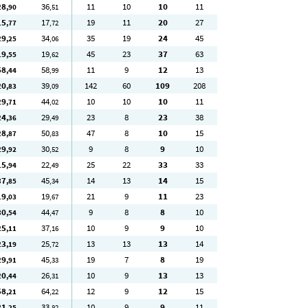
28
36
11
10
10
11
,90
,51
15
17
19
11
20
27
,77
,72
29
34
35
19
24
45
,25
,06
19
19
45
23
37
63
,55
,62
58
58
11
9
12
13
,44
,99
20
39
142
60
109
208
,83
,09
29
44
10
10
10
11
,71
,02
24
29
23
8
23
38
,36
,49
28
50
47
8
10
15
,87
,83
29
30
9
8
9
10
,92
,52
15
22
25
22
33
33
,94
,49
37
45
14
13
14
15
,85
,34
19
19
21
9
11
23
,03
,67
30
44
9
8
8
10
,54
,47
25
37
10
9
9
10
,11
,16
23
25
13
13
13
14
,19
,72
29
45
19
7
8
19
,91
,33
20
26
10
9
13
13
,44
,31
58
64
12
9
12
15
,21
,22
31
33
10
9
9
11
,25
,82