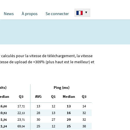
▾
News
À propos
Se connecter
 calculés pour la vitesse de téléchargement, la vitesse
tesse de upload de +309% (plus haut est le meilleur) et
its)
Ping (ms)
edian
Q3
AVG
Q1
Median
Q3
16
17
13
12
13
14
,00
,72
10
22
28
13
16
32
,92
,13
21
23
30
27
29
32
,56
,71
21
69
25
12
25
38
,24
,04