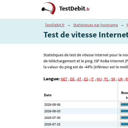
TestDebit
.fr
TestDebit.fr
→
Statistiques par hostname
→
Test de vitesse Interne
Statistiques de test de vitesse Internet pour le n
de téléchargement et le ping. ISP KoBa Internet (
la valeur du ping est de -44% (inférieur est le meil
Langue:
NET
,
DE
,
AT
,
ES
,
IT
,
HU
,
PL
,
SK
,
UK
,
R
Nom
Date
t
2026-08-06
2026-08-03
2026-07-30
2026-07-25