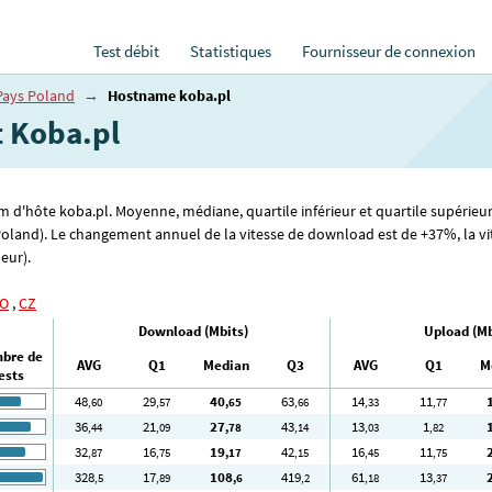
Test débit
Statistiques
Fournisseur de connexion
Pays Poland
→
Hostname koba.pl
t Koba.pl
om d'hôte koba.pl. Moyenne, médiane, quartile inférieur et quartile supérieur
Poland). Le changement annuel de la vitesse de download est de +37%, la vi
leur).
O
,
CZ
Download (Mbits)
Upload (Mb
bre de
AVG
Q1
Median
Q3
AVG
Q1
M
ests
48
29
40
63
14
11
,60
,57
,65
,66
,33
,77
36
21
27
43
13
1
,44
,09
,78
,14
,03
,82
32
16
19
42
16
11
,87
,75
,17
,15
,45
,75
328
17
108
419
61
13
,5
,89
,6
,2
,18
,37