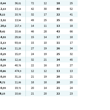
10
36
72
12
18
25
,44
,01
12
13
42
30
40
52
,13
,14
6
10
32
17
22
41
,12
,78
11
13
49
25
35
65
,92
,94
120
217
14
11
13
18
,6
,4
9
10
46
28
43
66
,42
,08
14
29
15
14
17
18
,93
,50
51
93
15
10
11
17
,13
,03
10
11
27
19
26
34
,24
,25
10
15
24
19
25
32
,29
,07
10
12
32
21
34
45
,90
,16
10
40
22
16
17
27
,29
,78
30
474
12
12
13
13
,86
,9
10
31
21
19
20
21
,35
,23
4
11
18
18
20
20
,72
,06
10
19
20
14
21
24
,55
,72
8
10
21
20
22
23
,15
,50