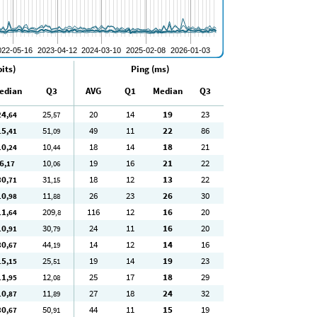
its)
Ping (ms)
edian
Q3
AVG
Q1
Median
Q3
24
25
20
14
19
23
,64
,57
15
51
49
11
22
86
,41
,09
10
10
18
14
18
21
,24
,44
6
10
19
16
21
22
,17
,06
30
31
18
12
13
22
,71
,15
10
11
26
23
26
30
,98
,88
11
209
116
12
16
20
,64
,8
10
30
24
11
16
20
,91
,79
30
44
14
12
14
16
,67
,19
15
25
19
14
19
23
,15
,51
11
12
25
17
18
29
,95
,08
10
11
27
18
24
32
,87
,89
30
50
44
11
15
19
,67
,91