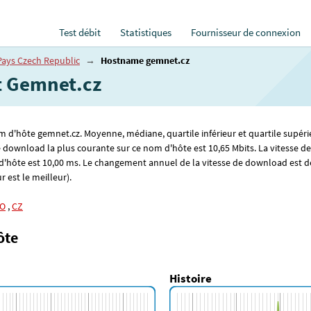
Test débit
Statistiques
Fournisseur de connexion
Pays Czech Republic
→
Hostname gemnet.cz
et Gemnet.cz
om d'hôte gemnet.cz. Moyenne, médiane, quartile inférieur et quartile supéri
de download la plus courante sur ce nom d'hôte est 10
,65
Mbits. La vitesse d
d'hôte est 10
,00
ms. Le changement annuel de la vitesse de download est de 
r est le meilleur).
O
,
CZ
ôte
Histoire