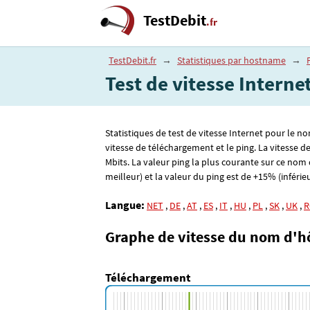
TestDebit
.fr
TestDebit.fr
→
Statistiques par hostname
→
Test de vitesse Intern
Statistiques de test de vitesse Internet pour le n
vitesse de téléchargement et le ping. La vitesse 
Mbits. La valeur ping la plus courante sur ce nom 
meilleur) et la valeur du ping est de +15% (inférieu
Langue:
NET
,
DE
,
AT
,
ES
,
IT
,
HU
,
PL
,
SK
,
UK
,
R
Graphe de vitesse du nom d'h
Téléchargement