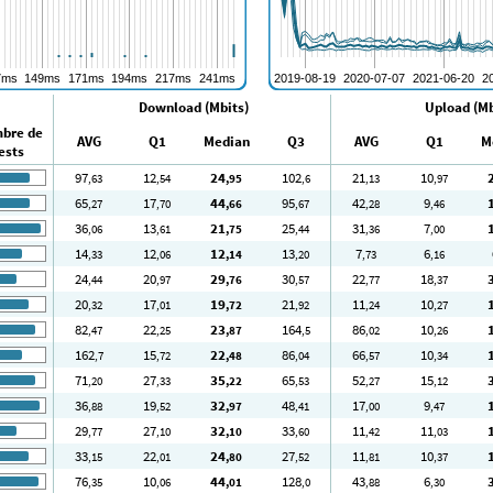
Download (Mbits)
Upload (Mb
bre de
AVG
Q1
Median
Q3
AVG
Q1
M
ests
97
12
24
102
21
10
,63
,54
,95
,6
,13
,97
65
17
44
95
42
9
,27
,70
,66
,67
,28
,46
36
13
21
25
31
7
,06
,61
,75
,44
,36
,00
14
12
12
13
7
6
,33
,06
,14
,20
,73
,16
24
20
29
30
22
18
,44
,97
,76
,57
,77
,37
20
17
19
21
11
10
,32
,01
,72
,92
,24
,27
82
22
23
164
86
10
,47
,25
,87
,5
,02
,26
162
15
22
86
66
10
,7
,72
,48
,04
,57
,34
71
27
35
65
52
15
,20
,33
,22
,53
,27
,12
36
19
32
48
17
9
,88
,52
,97
,41
,00
,47
29
27
32
33
11
11
,77
,10
,10
,60
,42
,03
33
22
24
27
11
10
,15
,01
,80
,52
,81
,37
76
10
44
128
43
6
,35
,06
,01
,0
,88
,30