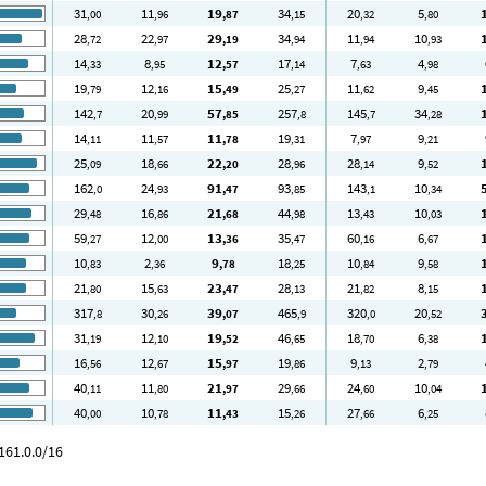
31
11
19
34
20
5
,00
,96
,87
,15
,32
,80
28
22
29
34
11
10
,72
,97
,19
,94
,94
,93
14
8
12
17
7
4
,33
,95
,57
,14
,63
,98
19
12
15
25
11
9
,79
,16
,49
,27
,62
,45
142
20
57
257
145
34
,7
,99
,85
,8
,7
,28
14
11
11
19
7
9
,11
,57
,78
,31
,97
,21
25
18
22
28
28
9
,09
,66
,20
,96
,14
,52
162
24
91
93
143
10
,0
,93
,47
,85
,1
,34
29
16
21
44
13
10
,48
,86
,68
,98
,43
,03
59
12
13
35
60
6
,27
,00
,36
,47
,16
,67
10
2
9
18
10
9
,83
,36
,78
,25
,84
,58
21
15
23
28
21
8
,80
,63
,47
,13
,82
,15
317
30
39
465
320
20
,8
,26
,07
,9
,0
,52
31
12
19
46
18
6
,19
,10
,52
,65
,70
,38
16
12
15
19
9
2
,56
,67
,97
,86
,13
,79
40
11
21
29
24
10
,11
,80
,97
,66
,60
,04
40
10
11
15
27
6
,00
,78
,43
,26
,66
,25
161.0.0/16