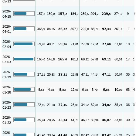
05-13
2026-
157
130
157
184
239
204
239
274
9
9
,2
,0
,2
,3
,5
,2
,5
,8
04-15
2026-
365
84
86
507
202
88
92
261
11
9
,9
,35
,72
,8
,8
,70
,43
,7
04-01
2026-
59
48
59
71
27
17
27
37
18
1
,76
,51
,76
,01
,60
,51
,60
,69
02-04
2026-
165
148
165
181
69
57
69
80
17
1
,0
,5
,0
,6
,12
,88
,12
,36
02-03
2026-
27
25
27
28
47
44
47
50
35
3
,11
,63
,11
,59
,11
,14
,11
,07
01-29
2026-
8
4
8
12
6
3
6
10
63
4
,53
,98
,53
,09
,88
,70
,88
,05
01-28
2026-
22
21
22
23
34
32
34
35
36
3
,16
,28
,16
,05
,02
,81
,02
,24
01-23
2026-
35
28
35
41
46
39
46
53
30
3
,24
,75
,24
,73
,87
,94
,87
,80
01-22
2026-
41
39
41
43
82
79
82
85
25
2
,40
,54
,40
,27
,47
,16
,47
,78