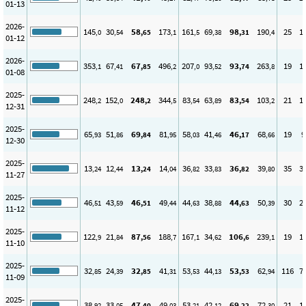
01-13
2026-
145
30
58
173
161
69
98
190
25
1
,0
,54
,65
,1
,5
,38
,31
,4
01-12
2026-
353
67
67
496
207
93
93
263
19
1
,1
,41
,85
,2
,0
,52
,74
,8
01-08
2025-
248
152
248
344
83
63
83
103
21
1
,2
,0
,2
,5
,54
,89
,54
,2
12-31
2025-
65
51
69
81
58
41
46
68
19
9
,93
,86
,84
,95
,03
,46
,17
,66
12-30
2025-
13
12
13
14
36
33
36
39
35
3
,24
,44
,24
,04
,82
,83
,82
,80
11-27
2025-
46
43
46
49
44
38
44
50
30
2
,51
,59
,51
,44
,63
,88
,63
,39
11-12
2025-
122
21
87
188
167
34
106
239
19
1
,9
,84
,56
,7
,1
,62
,6
,1
11-10
2025-
32
24
32
41
53
44
53
62
116
7
,85
,39
,85
,31
,53
,13
,53
,94
11-09
2025-
38
33
47
49
53
42
69
72
21
1
,92
,05
,40
,03
,21
,12
,22
,30