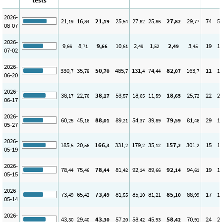
tests
2026-
21
16
21
25
27
25
27
29
74
5
,19
,84
,19
,54
,82
,86
,82
,77
08-07
2026-
9
8
9
10
2
1
2
3
19
1
,66
,71
,66
,61
,49
,52
,49
,45
07-02
2026-
330
35
50
485
131
74
82
163
11
1
,7
,78
,70
,7
,4
,44
,07
,7
06-20
2026-
38
22
38
53
18
11
18
25
22
2
,17
,76
,17
,57
,65
,59
,65
,72
06-17
2026-
60
45
88
89
54
39
79
81
29
1
,25
,16
,01
,21
,37
,89
,59
,46
05-27
2026-
185
20
166
331
179
35
157
301
15
1
,5
,56
,3
,2
,2
,12
,2
,2
05-19
2026-
78
75
78
81
92
89
92
94
19
1
,44
,46
,44
,42
,14
,66
,14
,61
05-15
2026-
73
65
73
81
85
81
85
88
17
1
,49
,42
,49
,55
,10
,21
,10
,99
05-14
2026-
43
29
43
57
58
45
58
70
24
2
,30
,40
,30
,20
,42
,93
,42
,91