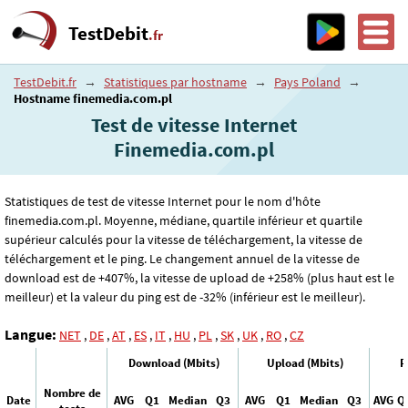
TestDebit
.fr
TestDebit.fr
→
Statistiques par hostname
→
Pays Poland
→
Hostname finemedia.com.pl
Test de vitesse Internet
Finemedia.com.pl
Statistiques de test de vitesse Internet pour le nom d'hôte
finemedia.com.pl. Moyenne, médiane, quartile inférieur et quartile
supérieur calculés pour la vitesse de téléchargement, la vitesse de
téléchargement et le ping. Le changement annuel de la vitesse de
download est de +407%, la vitesse de upload de +258% (plus haut est le
meilleur) et la valeur du ping est de -32% (inférieur est le meilleur).
Langue:
NET
,
DE
,
AT
,
ES
,
IT
,
HU
,
PL
,
SK
,
UK
,
RO
,
CZ
Download (Mbits)
Upload (Mbits)
P
Nombre de
Date
AVG
Q1
Median
Q3
AVG
Q1
Median
Q3
AVG
Q