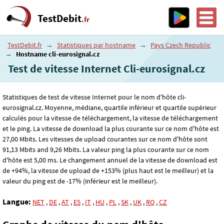
TestDebit
.fr
TestDebit.fr
→
Statistiques par hostname
→
Pays Czech Republic
→
Hostname cli-eurosignal.cz
Test de vitesse Internet Cli-eurosignal.cz
Statistiques de test de vitesse Internet pour le nom d'hôte cli-
eurosignal.cz. Moyenne, médiane, quartile inférieur et quartile supérieur
calculés pour la vitesse de téléchargement, la vitesse de téléchargement
et le ping. La vitesse de download la plus courante sur ce nom d'hôte est
27
,00
Mbits. Les vitesses de upload courantes sur ce nom d'hôte sont
91
,13
Mbits and 9
,26
Mbits. La valeur ping la plus courante sur ce nom
d'hôte est 5
,00
ms. Le changement annuel de la vitesse de download est
de +94%, la vitesse de upload de +153% (plus haut est le meilleur) et la
valeur du ping est de -17% (inférieur est le meilleur).
Langue:
NET
,
DE
,
AT
,
ES
,
IT
,
HU
,
PL
,
SK
,
UK
,
RO
,
CZ