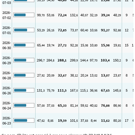
,19
,90
,80
,28
,99
,71
,68
,62
07-03
2026-
99
53
72
132
40
32
39
48
9
5
,70
,05
,24
,6
,57
,19
,24
,29
07-02
2026-
53
26
72
73
60
10
91
92
12
7
,29
,15
,85
,37
,40
,55
,27
,88
07-01
2026-
65
19
27
92
15
10
15
19
15
1
,44
,74
,72
,28
,08
,80
,98
,81
06-30
2026-
296
284
288
299
144
97
103
150
9
6
,7
,8
,1
,9
,4
,70
,4
,2
06-29
2026-
27
20
32
38
20
13
13
23
8
5
,92
,09
,67
,12
,24
,02
,07
,87
06-28
2026-
131
75
111
167
115
36
67
145
5
5
,3
,79
,5
,0
,1
,95
,65
,8
06-26
2026-
57
37
65
81
59
40
76
86
8
6
,00
,03
,33
,14
,52
,82
,88
,90
06-24
2026-
47
8
19
101
37
8
11
80
17
6
,62
,85
,59
,5
,83
,44
,62
,20
06-23