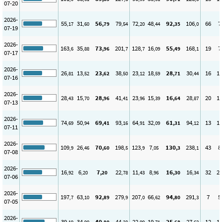
07-20
2026-
55
31
56
79
72
48
92
106
66
7
,17
,60
,79
,54
,20
,44
,35
,0
07-19
2026-
163
35
73
201
128
16
55
168
19
7
,6
,88
,96
,7
,7
,09
,49
,1
07-17
2026-
26
13
23
38
23
18
28
30
16
1
,81
,52
,62
,50
,12
,59
,71
,44
07-16
2026-
28
15
28
41
23
15
16
28
20
1
,43
,70
,96
,41
,96
,39
,64
,87
07-13
2026-
74
50
69
93
64
32
61
94
13
1
,69
,94
,41
,16
,91
,09
,31
,12
07-11
2026-
109
26
70
198
123
7
130
238
43
8
,9
,46
,60
,5
,9
,05
,3
,1
07-08
2026-
16
6
7
22
11
8
16
16
32
2
,92
,20
,20
,78
,43
,96
,30
,34
07-06
2026-
197
63
92
279
207
66
94
291
7
5
,7
,10
,89
,9
,0
,62
,80
,3
07-05
2026-
39
34
40
44
22
19
25
27
12
1