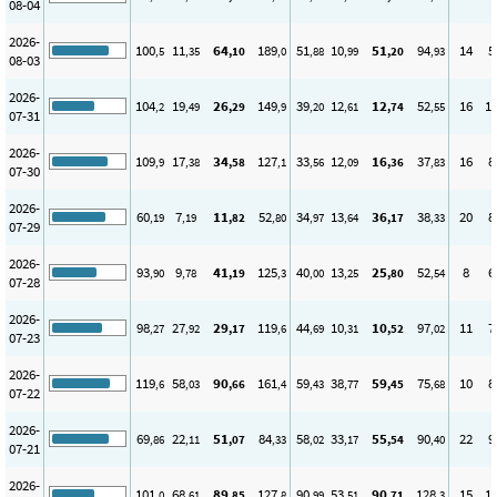
08-04
2026-
100
11
64
189
51
10
51
94
14
5
,5
,35
,10
,0
,88
,99
,20
,93
08-03
2026-
104
19
26
149
39
12
12
52
16
1
,2
,49
,29
,9
,20
,61
,74
,55
07-31
2026-
109
17
34
127
33
12
16
37
16
8
,9
,38
,58
,1
,56
,09
,36
,83
07-30
2026-
60
7
11
52
34
13
36
38
20
8
,19
,19
,82
,80
,97
,64
,17
,33
07-29
2026-
93
9
41
125
40
13
25
52
8
6
,90
,78
,19
,3
,00
,25
,80
,54
07-28
2026-
98
27
29
119
44
10
10
97
11
7
,27
,92
,17
,6
,69
,31
,52
,02
07-23
2026-
119
58
90
161
59
38
59
75
10
8
,6
,03
,66
,4
,43
,77
,45
,68
07-22
2026-
69
22
51
84
58
33
55
90
22
9
,86
,11
,07
,33
,02
,17
,54
,40
07-21
2026-
101
68
89
127
90
53
90
128
15
1
,0
,61
,85
,8
,99
,51
,71
,3