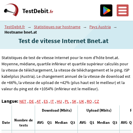
TestDebit
.fr
TestDebit.fr
→
Statistiques par hostname
→
Pays Austria
→
Hostname bnet.at
Test de vitesse Internet Bnet.at
Statistiques de test de vitesse Internet pour le nom d'hôte bnet.at.
Moyenne, médiane, quartile inférieur et quartile supérieur calculés pour
la vitesse de téléchargement, la vitesse de téléchargement et le ping. ISP
kabelplus (Austria). Le changement annuel de la vitesse de download est
de +66%, la vitesse de upload de +42% (plus haut est le meilleur) et la
valeur du ping est de +1054% (inférieur est le meilleur).
Langue:
NET
,
DE
,
AT
,
ES
,
IT
,
HU
,
PL
,
SK
,
UK
,
RO
,
CZ
Download (Mbits)
Upload (Mbits)
P
Nombre de
Date
AVG
Q1
Median
Q3
AVG
Q1
Median
Q3
AVG
Q
tests