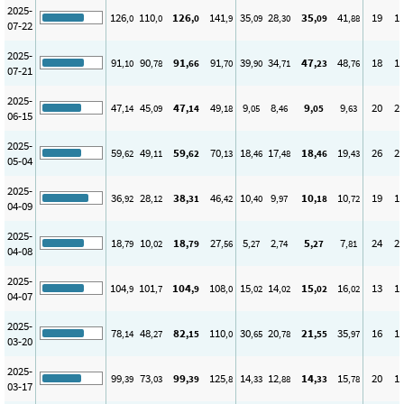
2025-
126
110
126
141
35
28
35
41
19
1
,0
,0
,0
,9
,09
,30
,09
,88
07-22
2025-
91
90
91
91
39
34
47
48
18
1
,10
,78
,66
,70
,90
,71
,23
,76
07-21
2025-
47
45
47
49
9
8
9
9
20
2
,14
,09
,14
,18
,05
,46
,05
,63
06-15
2025-
59
49
59
70
18
17
18
19
26
2
,62
,11
,62
,13
,46
,48
,46
,43
05-04
2025-
36
28
38
46
10
9
10
10
19
1
,92
,12
,31
,42
,40
,97
,18
,72
04-09
2025-
18
10
18
27
5
2
5
7
24
2
,79
,02
,79
,56
,27
,74
,27
,81
04-08
2025-
104
101
104
108
15
14
15
16
13
1
,9
,7
,9
,0
,02
,02
,02
,02
04-07
2025-
78
48
82
110
30
20
21
35
16
1
,14
,27
,15
,0
,65
,78
,55
,97
03-20
2025-
99
73
99
125
14
12
14
15
20
1
,39
,03
,39
,8
,33
,88
,33
,78
03-17