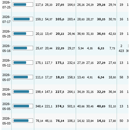
2026-
117
26
27
164
26
24
29
29
19
1
,8
,20
,05
,0
,26
,29
,28
,74
07-25
2026-
159
54
105
283
28
28
30
30
16
1
,2
,37
,0
,4
,63
,27
,35
,70
07-17
2026-
20
13
20
26
36
31
36
42
19
1
,22
,47
,22
,96
,93
,33
,93
,53
05-25
2026-
2
1
25
20
22
29
5
4
6
7
,67
,44
,39
,27
,94
,35
,33
,73
05-16
423
36
2026-
175
117
175
232
27
27
27
27
13
1
,1
,7
,1
,6
,29
,15
,29
,43
05-12
2026-
111
17
18
158
13
4
6
18
58
3
,0
,27
,35
,3
,43
,91
,54
,50
05-07
2026-
198
147
227
264
34
31
32
36
16
1
,4
,3
,5
,1
,29
,25
,29
,34
05-06
2026-
348
221
374
501
40
30
40
51
13
1
,4
,1
,3
,5
,66
,45
,89
,10
05-05
2026-
76
46
76
106
14
10
14
17
50
3
,14
,11
,14
,2
,32
,84
,32
,80
05-03