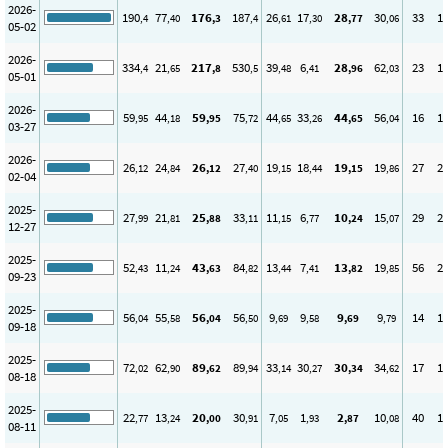
2026-
190
77
176
187
26
17
28
30
33
1
,4
,40
,3
,4
,61
,30
,77
,06
05-02
2026-
334
21
217
530
39
6
28
62
23
1
,4
,65
,8
,5
,48
,41
,96
,03
05-01
2026-
59
44
59
75
44
33
44
56
16
1
,95
,18
,95
,72
,65
,26
,65
,04
03-27
2026-
26
24
26
27
19
18
19
19
27
2
,12
,84
,12
,40
,15
,44
,15
,86
02-04
2025-
27
21
25
33
11
6
10
15
29
2
,99
,81
,88
,11
,15
,77
,24
,07
12-27
2025-
52
11
43
84
13
7
13
19
56
2
,43
,24
,63
,82
,44
,41
,82
,85
09-23
2025-
56
55
56
56
9
9
9
9
14
1
,04
,58
,04
,50
,69
,58
,69
,79
09-18
2025-
72
62
89
89
33
30
30
34
17
1
,02
,90
,62
,94
,14
,27
,34
,62
08-18
2025-
22
13
20
30
7
1
2
10
40
1
,77
,24
,00
,91
,05
,93
,87
,08
08-11