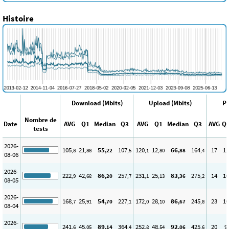
Histoire
Download (Mbits)
Upload (Mbits)
Pi
Nombre de
Date
AVG
Q1
Median
Q3
AVG
Q1
Median
Q3
AVG
Q
tests
2026-
105
21
55
107
120
12
66
164
17
12
,8
,88
,22
,5
,1
,80
,88
,4
08-06
2026-
222
42
86
257
231
25
83
275
14
10
,9
,68
,20
,7
,1
,13
,36
,2
08-05
2026-
168
25
54
227
172
28
86
245
23
10
,7
,91
,70
,1
,0
,10
,67
,8
08-04
2026-
241
45
89
364
252
48
92
425
20
9
,6
,05
,14
,4
,8
,54
,06
,6