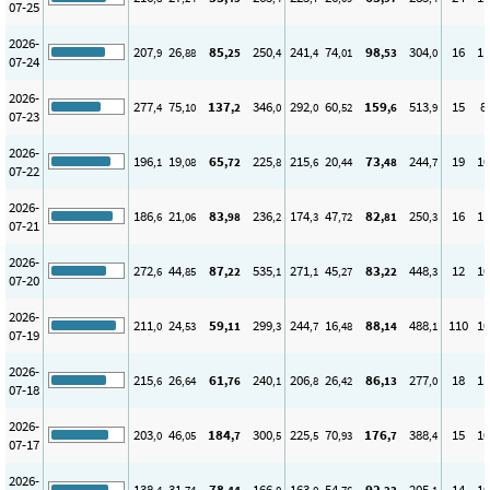
07-25
2026-
207
26
85
250
241
74
98
304
16
11
,9
,88
,25
,4
,4
,01
,53
,0
07-24
2026-
277
75
137
346
292
60
159
513
15
8
,4
,10
,2
,0
,0
,52
,6
,9
07-23
2026-
196
19
65
225
215
20
73
244
19
10
,1
,08
,72
,8
,6
,44
,48
,7
07-22
2026-
186
21
83
236
174
47
82
250
16
11
,6
,06
,98
,2
,3
,72
,81
,3
07-21
2026-
272
44
87
535
271
45
83
448
12
10
,6
,85
,22
,1
,1
,27
,22
,3
07-20
2026-
211
24
59
299
244
16
88
488
110
10
,0
,53
,11
,3
,7
,48
,14
,1
07-19
2026-
215
26
61
240
206
26
86
277
18
11
,6
,64
,76
,1
,8
,42
,13
,0
07-18
2026-
203
46
184
300
225
70
176
388
15
10
,0
,05
,7
,5
,5
,93
,7
,4
07-17
2026-
138
31
78
166
163
54
92
205
14
10