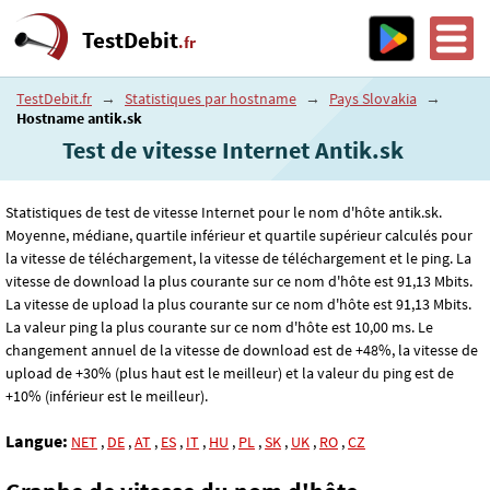
TestDebit
.fr
TestDebit.fr
→
Statistiques par hostname
→
Pays Slovakia
→
Hostname antik.sk
Test de vitesse Internet Antik.sk
Statistiques de test de vitesse Internet pour le nom d'hôte antik.sk.
Moyenne, médiane, quartile inférieur et quartile supérieur calculés pour
la vitesse de téléchargement, la vitesse de téléchargement et le ping. La
vitesse de download la plus courante sur ce nom d'hôte est 91
,13
Mbits.
La vitesse de upload la plus courante sur ce nom d'hôte est 91
,13
Mbits.
La valeur ping la plus courante sur ce nom d'hôte est 10
,00
ms. Le
changement annuel de la vitesse de download est de +48%, la vitesse de
upload de +30% (plus haut est le meilleur) et la valeur du ping est de
+10% (inférieur est le meilleur).
Langue:
NET
,
DE
,
AT
,
ES
,
IT
,
HU
,
PL
,
SK
,
UK
,
RO
,
CZ