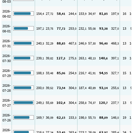
08-03
2026-
154
27
58
244
153
34
81
197
16
10
,4
,72
,41
,4
,9
,97
,85
,9
08-02
2026-
197
23
77
253
232
55
93
327
13
9
,2
,75
,72
,0
,1
,08
,38
,0
08-01
2026-
240
32
88
467
246
57
96
468
13
10
,3
,29
,85
,5
,9
,30
,40
,3
07-31
2026-
239
39
127
275
263
48
140
397
19
10
,1
,82
,3
,5
,1
,13
,6
,1
07-30
2026-
188
33
85
254
216
41
94
327
15
11
,3
,48
,06
,9
,7
,91
,55
,7
07-29
2026-
200
39
73
304
187
40
93
255
13
9
,0
,52
,54
,0
,4
,89
,14
,6
07-28
2026-
249
55
102
304
258
74
120
237
13
9
,2
,69
,4
,4
,8
,37
,7
,7
07-27
2026-
169
36
62
153
198
55
88
146
19
11
,7
,09
,15
,3
,0
,73
,09
,0
07-26
2026-
216
27
53
263
223
26
63
285
24
10
,8
,24
,45
,4
,7
,09
,97
,4