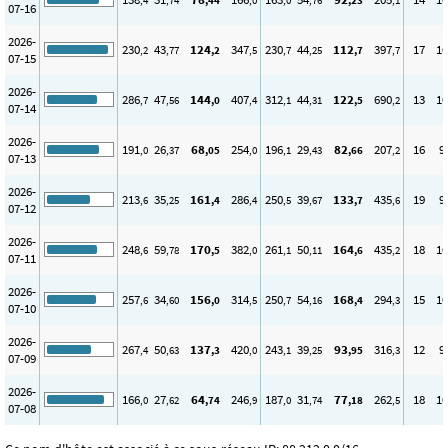
,4
,74
,44
,0
,0
,76
,23
,1
07-16
2026-
230
43
124
347
230
44
112
397
17
10
,2
,77
,2
,5
,7
,25
,7
,7
07-15
2026-
286
47
144
407
312
44
122
690
13
10
,7
,56
,0
,4
,1
,31
,5
,2
07-14
2026-
191
26
68
254
196
29
82
207
16
9
,0
,37
,05
,0
,1
,43
,66
,2
07-13
2026-
213
35
161
286
250
39
133
435
19
9
,6
,25
,4
,4
,5
,67
,7
,6
07-12
2026-
248
59
170
382
261
50
164
435
18
10
,6
,78
,5
,0
,1
,11
,6
,2
07-11
2026-
257
34
156
314
250
54
168
294
15
10
,6
,60
,0
,5
,7
,16
,4
,3
07-10
2026-
267
50
137
420
243
39
93
316
12
9
,4
,63
,3
,0
,1
,25
,95
,3
07-09
2026-
166
27
64
246
187
31
77
262
18
10
,0
,62
,74
,9
,0
,74
,18
,5
07-08