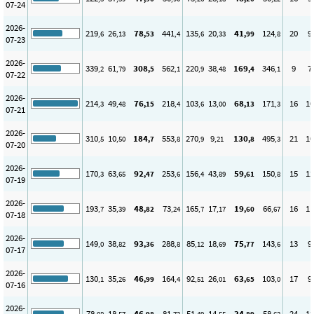
07-24
2026-
219
26
78
441
135
20
41
124
20
9
,6
,13
,53
,4
,6
,33
,99
,8
07-23
2026-
339
61
308
562
220
38
169
346
9
7
,2
,79
,5
,1
,9
,48
,4
,1
07-22
2026-
214
49
76
218
103
13
68
171
16
10
,3
,48
,15
,4
,6
,00
,13
,3
07-21
2026-
310
10
184
553
270
9
130
495
21
10
,5
,50
,7
,8
,9
,21
,8
,3
07-20
2026-
170
63
92
253
156
43
59
150
15
12
,3
,65
,47
,6
,4
,89
,61
,8
07-19
2026-
193
35
48
73
165
17
19
66
16
11
,7
,39
,82
,24
,7
,17
,60
,67
07-18
2026-
149
38
93
288
85
18
75
143
13
9
,0
,82
,36
,8
,12
,69
,77
,6
07-17
2026-
130
35
46
164
92
26
63
103
17
9
,1
,26
,99
,4
,51
,01
,65
,0
07-16
2026-
78
18
46
81
51
14
34
58
24
12