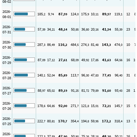
08-02
2026-
185
9
87
124
175
10
89
119
12
8
,2
,74
,59
,0
,9
,11
,57
,1
08-01
2026-
57
34
48
50
36
20
41
55
23
9
,39
,21
,14
,85
,80
,16
,54
,39
07-31
2026-
287
86
116
484
274
81
143
474
10
7
,3
,49
,2
,5
,3
,48
,3
,0
07-30
2026-
87
17
27
68
49
17
41
64
16
10
,09
,12
,61
,09
,92
,85
,63
,56
07-29
2026-
140
52
85
113
96
47
77
96
31
8
,1
,04
,89
,7
,30
,83
,45
,40
07-28
2026-
88
65
89
91
81
79
91
93
28
15
,97
,02
,19
,25
,72
,89
,60
,43
07-27
2026-
178
64
92
271
121
15
72
145
15
9
,6
,85
,00
,7
,8
,01
,21
,7
07-26
2026-
222
80
170
354
194
59
172
318
13
9
,7
,81
,7
,4
,8
,95
,2
,4
07-25
2026-
122
37
47
50
75
28
48
50
16
9
,3
,59
,90
,90
,26
,18
,20
,22