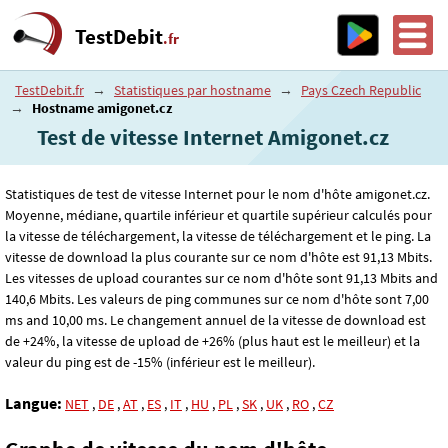
TestDebit
.fr
TestDebit.fr
→
Statistiques par hostname
→
Pays Czech Republic
→
Hostname amigonet.cz
Test de vitesse Internet Amigonet.cz
Statistiques de test de vitesse Internet pour le nom d'hôte amigonet.cz.
Moyenne, médiane, quartile inférieur et quartile supérieur calculés pour
la vitesse de téléchargement, la vitesse de téléchargement et le ping. La
vitesse de download la plus courante sur ce nom d'hôte est 91
,13
Mbits.
Les vitesses de upload courantes sur ce nom d'hôte sont 91
,13
Mbits and
140
,6
Mbits. Les valeurs de ping communes sur ce nom d'hôte sont 7
,00
ms and 10
,00
ms. Le changement annuel de la vitesse de download est
de +24%, la vitesse de upload de +26% (plus haut est le meilleur) et la
valeur du ping est de -15% (inférieur est le meilleur).
Langue:
NET
,
DE
,
AT
,
ES
,
IT
,
HU
,
PL
,
SK
,
UK
,
RO
,
CZ