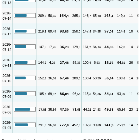
,08
,57
,98
,72
,49
,55
,89
,62
07-15
2026-
209
50
164
265
146
65
145
149
11
9
,9
,85
,4
,8
,7
,48
,1
,3
07-14
2026-
219
89
93
258
147
84
97
114
10
6
,3
,49
,83
,0
,5
,95
,08
,8
07-13
2026-
147
17
36
129
161
34
44
142
14
8
,8
,26
,23
,3
,2
,14
,06
,0
07-12
2026-
144
4
27
89
100
6
18
64
26
9
,7
,29
,48
,36
,4
,93
,76
,81
07-11
2026-
152
36
67
209
130
50
56
108
14
10
,6
,08
,46
,0
,4
,90
,64
,6
07-10
2026-
185
69
86
96
115
54
84
93
11
9
,4
,97
,04
,54
,8
,36
,61
,39
07-09
2026-
57
38
47
71
44
24
49
65
23
17
,89
,84
,30
,63
,02
,93
,68
,94
07-08
2026-
291
96
222
452
192
90
141
258
14
9
,3
,08
,0
,5
,6
,80
,9
,9
07-07